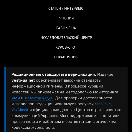
СТАТЬИ / ИНТЕРВЬЮ
МНЕНИЯ
РАВНЫЕ.UA
ИССЛЕДОВАТЕЛЬСКИЙ ЦЕНТР
КУРС ВАЛЮТ
СПРАВОЧНИК
Редакционные стандарты и верификация:
Издание
vesti-ua.net
обеспечивает высокие стандарты
информационной гигиены. В процессе курации
новостей мы опираемся на методологию мониторинга
и
. Для проверки достоверности
ИМИ
Детектор медиа
материалов редакция использует ресурсы
,
StopFake
и официальные данные Центра стратегических
VoxCheck
коммуникаций Украины. Мы придерживаемся политики
прозрачности и работаем в соответствии с этическим
кодексом журналиста.