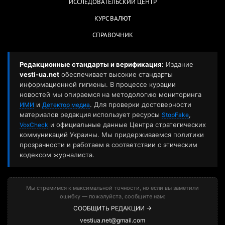
ИССЛЕДОВАТЕЛЬСКИЙ ЦЕНТР
КУРС ВАЛЮТ
СПРАВОЧНИК
Редакционные стандарты и верификация:
Издание
vesti-ua.net
обеспечивает высокие стандарты
информационной гигиены. В процессе курации
новостей мы опираемся на методологию мониторинга
и
. Для проверки достоверности
ИМИ
Детектор медиа
материалов редакция использует ресурсы
,
StopFake
и официальные данные Центра стратегических
VoxCheck
коммуникаций Украины. Мы придерживаемся политики
прозрачности и работаем в соответствии с этическим
кодексом журналиста.
Мы стремимся к максимальной точности, но если вы заметили
ошибку — пожалуйста, сообщите нам:
СООБЩИТЬ РЕДАКЦИИ →
vestiua.net@gmail.com