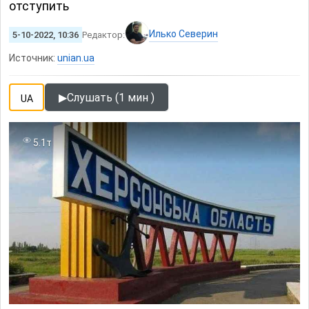
отступить
Илько Северин
5-10-2022, 10:36
Редактор:
Источник:
unian.ua
▶
Слушать (1 мин )
UA
5.1т