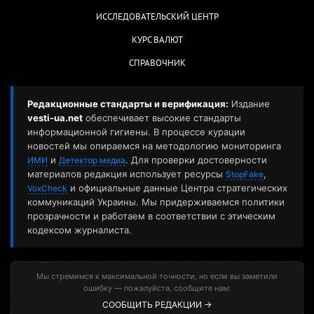
ИССЛЕДОВАТЕЛЬСКИЙ ЦЕНТР
КУРС ВАЛЮТ
СПРАВОЧНИК
Редакционные стандарты и верификация:
Издание
vesti-ua.net
обеспечивает высокие стандарты
информационной гигиены. В процессе курации
новостей мы опираемся на методологию мониторинга
и
. Для проверки достоверности
ИМИ
Детектор медиа
материалов редакция использует ресурсы
,
StopFake
и официальные данные Центра стратегических
VoxCheck
коммуникаций Украины. Мы придерживаемся политики
прозрачности и работаем в соответствии с этическим
кодексом журналиста.
Мы стремимся к максимальной точности, но если вы заметили
ошибку — пожалуйста, сообщите нам:
СООБЩИТЬ РЕДАКЦИИ →