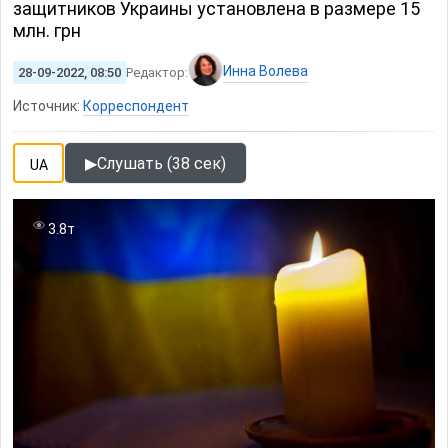
защитников Украины установлена ​​в размере 15
млн. грн
Инна Волева
28-09-2022, 08:50
Редактор:
Источник:
Корреспондент
▶
Слушать (38 сек)
UA
3.8т