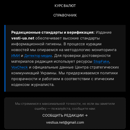
КУРС ВАЛЮТ
СПРАВОЧНИК
Редакционные стандарты и верификация:
Издание
vesti-ua.net
обеспечивает высокие стандарты
информационной гигиены. В процессе курации
новостей мы опираемся на методологию мониторинга
и
. Для проверки достоверности
ИМИ
Детектор медиа
материалов редакция использует ресурсы
,
StopFake
и официальные данные Центра стратегических
VoxCheck
коммуникаций Украины. Мы придерживаемся политики
прозрачности и работаем в соответствии с этическим
кодексом журналиста.
Мы стремимся к максимальной точности, но если вы заметили
ошибку — пожалуйста, сообщите нам:
СООБЩИТЬ РЕДАКЦИИ →
vestiua.net@gmail.com