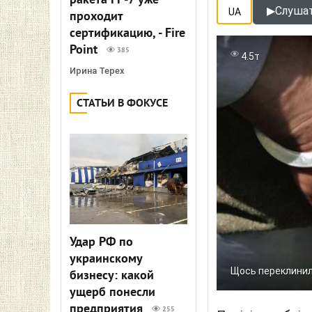
ракета FP-7 уже
▶
Слушат
UA
проходит
сертификацию, - Fire
Point
385
4.5т
Ирина Терех
СТАТЬИ В ФОКУСЕ
Удар РФ по
украинскому
Щось переклини
бизнесу: какой
ущерб понесли
предприятия
255