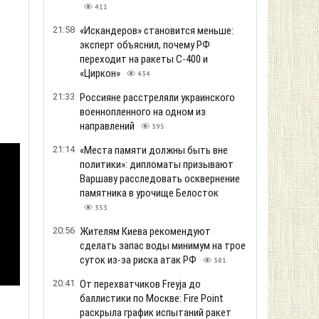
411
21:58
«Искандеров» становится меньше:
эксперт объяснил, почему РФ
переходит на ракеты С-400 и
«Циркон»
434
з
21:33
Россияне расстреляли украинского
военнопленного на одном из
направлений
395
21:14
«Места памяти должны быть вне
политики»: дипломаты призывают
Варшаву расследовать осквернение
памятника в урочище Белосток
353
20:56
Жителям Киева рекомендуют
сделать запас воды минимум на трое
суток из-за риска атак РФ
381
20:41
От перехватчиков Freyja до
баллистики по Москве: Fire Point
раскрыла график испытаний ракет