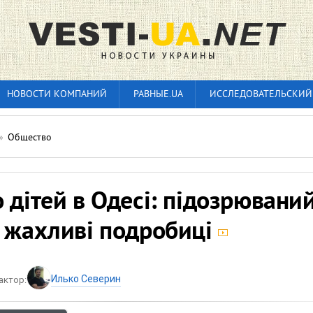
НОВОСТИ КОМПАНИЙ
РАВНЫЕ.UA
ИССЛЕДОВАТЕЛЬСКИЙ
»
Общество
 дітей в Одесі: підозрювани
в жахливі подробиці
Илько Северин
актор: