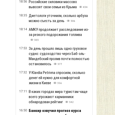
18:56
Российские силовики массово
вывозят свои семьи из Крыма
434
18:35
Диетологи уточнили, сколько арбуза
можно съесть за день
306
18:14
АМКУ продолжает расследование из-
за резкого подорожания топлива
303
17:53
За день прошло лишь одно грузовое
судно: судоходство через Баб-эль-
Мандебский пролив почти полностью
остановилось
377
17:32
У Klavdia Petrivna спросили, сколько
денег ей нужно для комфортной
жизни в Киеве
356
17:11
В каких городах мира туристам чаще
всего угрожают карманники:
обнародован рейтинг
342
16:50
Банкир озвучил прогноз курса