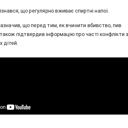
ізнався, що регулярно вживає спиртні напої.
азначив, що перед тим, як вчинити вбивство, пив
 а також підтвердив інформацію про часті конфлікти 
х дітей.