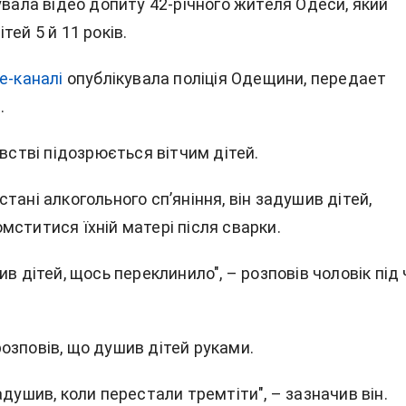
увала відео допиту 42-річного жителя Одеси, який
тей 5 й 11 років.
e-каналі
опублікувала поліція Одещини, передает
m
.
ивстві підозрюється вітчим дітей.
тані алкогольного сп’яніння, він задушив дітей,
ститися їхній матері після сварки.
ив дітей, щось переклинило", – розповів чоловік під
озповів, що душив дітей руками.
адушив, коли перестали тремтіти", – зазначив він.