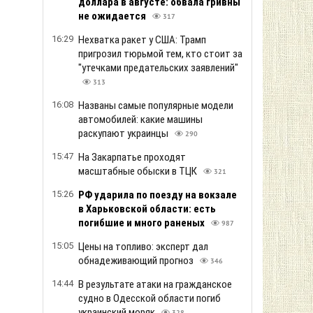
доллара в августе: обвала гривны
не ожидается
317
16:29
Нехватка ракет у США: Трамп
пригрозил тюрьмой тем, кто стоит за
"утечками предательских заявлений"
313
16:08
Названы самые популярные модели
автомобилей: какие машины
раскупают украинцы
290
15:47
На Закарпатье проходят
масштабные обыски в ТЦК
321
15:26
РФ ударила по поезду на вокзале
в Харьковской области: есть
погибшие и много раненых
987
15:05
Цены на топливо: эксперт дал
обнадеживающий прогноз
346
14:44
В результате атаки на гражданское
судно в Одесской области погиб
украинский моряк