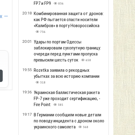
FP7 и FP9
836
20:18
Комбинированная защита от дронов:
х —
как РФ пытается спасти носители
«Калибров» в порту Новороссийска
736
20:01
Удары по портам Одессы
заблокировали сухопутную границу:
очереди перед пунктами пропуска
превысили шесть суток
658
19:55
Rozetka заявила о рекордных
убытках за всю историю компании
318
19:36
Украинская баллистическая ракета
FP-7 уже проходит сертификацию, -
Fire Point
385
19:17
В Германии сообщили новые детали
по поводу инцидента с дроном около
украинского самолета
368