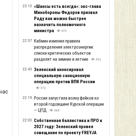
23:13
«Шансы есть всегда»: экс-глава
Минобороны Федоров призвал
Раду как можно быстрее
назначить полномочного
министра
475
22:57
Кабмин изменил правила
распределения электроэнергии:
списки критических объектов
разделят на зимние и летние
331
22:43
Зеленский анонсировал
специальную санкционную
операцию против ВПК России
372
 час
22:19
Россия запустила волну фейков ко
второй годовщине Курской операции
— ЦПД
369
22:03
Собственная баллистика и ПРО к
2027 году: Зеленский провел
совещание по проекту FREYJA