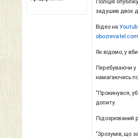
Поліція опублік
задушив двох ді
Відео на
Уoutub
obozrevatel.co
Як відомо, у вб
Перебуваючи у с
намагаючись пом
"Прокинувся, уб
допиту.
Підозрюваний р
"Зрозумів, що з