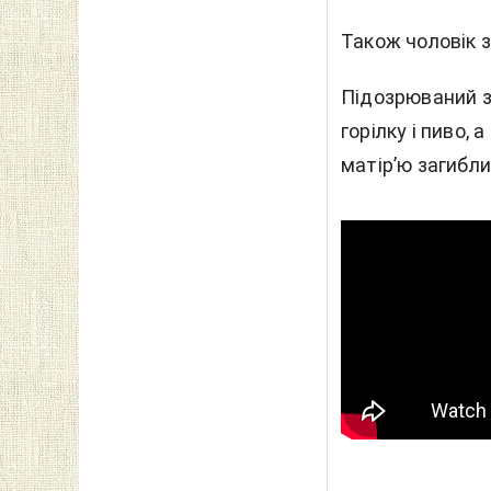
Також чоловік з
Підозрюваний з
горілку і пиво,
матір’ю загибли