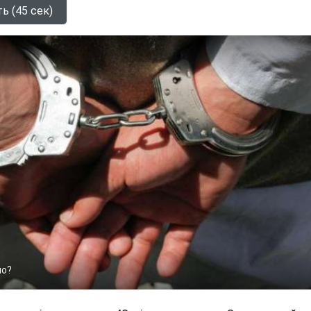
ь (45 сек)
ло?