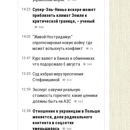
328
14:23
Супер-Эль-Ниньо вскоре может
приблизить климат Земли к
критической границе, – ученый
386
14:02
"Живой Нострадамус"
спрогнозировал новую войну: где
может вспыхнуть конфликт
2т
13:41
Курс валют в банках и обменниках:
что подорожало 6 августа
345
13:20
Суд избрал меру пресечения
Стефанишиной
353
12:59
Эксперт озвучил реальную
стоимость горючего: какие ценники
должны быть на АЗС
563
12:38
Отношение к украинцам в Польше
меняется, доля радикального
контента в соцсетях
уменьшилась
366