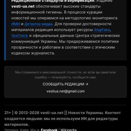
Редакционные стандарты и верификация:
Издание
vesti-ua.net
обеспечивает высокие стандарты
информационной гигиены. В процессе курации
новостей мы опираемся на методологию мониторинга
и
. Для проверки достоверности
ИМИ
Детектор медиа
материалов редакция использует ресурсы
,
StopFake
и официальные данные Центра стратегических
VoxCheck
коммуникаций Украины. Мы придерживаемся политики
прозрачности и работаем в соответствии с этическим
кодексом журналиста.
Мы стремимся к максимальной точности, но если вы заметили
ошибку — пожалуйста, сообщите нам:
СООБЩИТЬ РЕДАКЦИИ →
vestiua.net@gmail.com
21+ | © 2012-2026 vesti-ua.net || Новости Украины. Контент
создается людьми: мы не используем ИИ для редактуры
материалов.
Украина. Киев. Мы в:
Facebook
|
Wikipedia