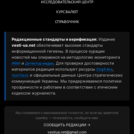
ИССЛЕДОВАТЕЛЬСКИЙ ЦЕНТР
КУРС ВАЛЮТ
СПРАВОЧНИК
Редакционные стандарты и верификация:
Издание
vesti-ua.net
обеспечивает высокие стандарты
информационной гигиены. В процессе курации
новостей мы опираемся на методологию мониторинга
и
. Для проверки достоверности
ИМИ
Детектор медиа
материалов редакция использует ресурсы
,
StopFake
и официальные данные Центра стратегических
VoxCheck
коммуникаций Украины. Мы придерживаемся политики
прозрачности и работаем в соответствии с этическим
кодексом журналиста.
Мы стремимся к максимальной точности, но если вы заметили
ошибку — пожалуйста, сообщите нам:
СООБЩИТЬ РЕДАКЦИИ →
vestiua.net@gmail.com