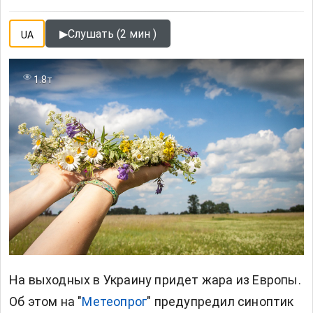
▶
Слушать (2 мин )
UA
1.8т
На выходных в Украину придет
жара
из Европы.
Об этом на "
Метеопрог
" предупредил синоптик