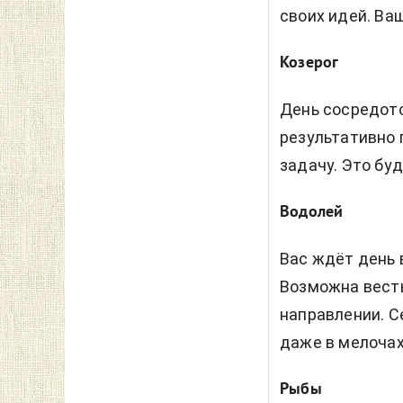
своих идей. Ва
Козерог
День сосредото
результативно 
задачу. Это буд
Водолей
Вас ждёт день 
Возможна весть
направлении. С
даже в мелочах
Рыбы