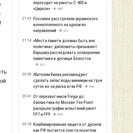
переходит на ракеты С-400 и
о
«Циркон»
380
а
21:33
Россияне расстреляли украинского
т
военнопленного на одном из
направлений
351
21:14
«Места памяти должны быть вне
политики»: дипломаты призывают
Варшаву расследовать осквернение
памятника в урочище Белосток
311
ыть
20:56
Жителям Киева рекомендуют
ной
сделать запас воды минимум на трое
суток из-за риска атак РФ
346
20:41
От перехватчиков Freyja до
баллистики по Москве: Fire Point
раскрыла график испытаний ракет
FP7 и FP9
699
20:18
Комбинированная защита от дронов:
как РФ пытается спасти носители