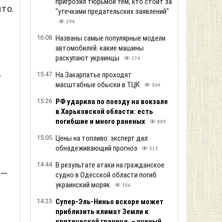
пригрозил тюрьмой тем, кто стоит за
то.
"утечками предательских заявлений"
294
16:08
Названы самые популярные модели
автомобилей: какие машины
раскупают украинцы
274
ю
15:47
На Закарпатье проходят
масштабные обыски в ТЦК
304
15:26
РФ ударила по поезду на вокзале
в Харьковской области: есть
погибшие и много раненых
889
15:05
Цены на топливо: эксперт дал
обнадеживающий прогноз
313
14:44
В результате атаки на гражданское
 —
судно в Одесской области погиб
украинский моряк
306
14:23
Супер-Эль-Ниньо вскоре может
приблизить климат Земли к
критической границе, – ученый