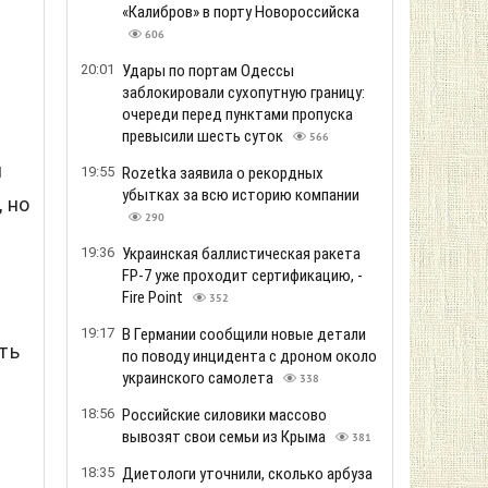
«Калибров» в порту Новороссийска
606
20:01
Удары по портам Одессы
заблокировали сухопутную границу:
очереди перед пунктами пропуска
превысили шесть суток
566
я
19:55
Rozetka заявила о рекордных
убытках за всю историю компании
 но
290
19:36
Украинская баллистическая ракета
FP-7 уже проходит сертификацию, -
Fire Point
352
19:17
В Германии сообщили новые детали
ть
по поводу инцидента с дроном около
украинского самолета
338
18:56
Российские силовики массово
вывозят свои семьи из Крыма
381
18:35
Диетологи уточнили, сколько арбуза