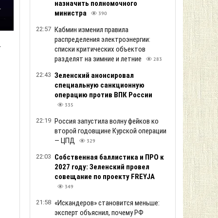
назначить полномочного
министра
390
22:57
Кабмин изменил правила
распределения электроэнергии:
т
списки критических объектов
разделят на зимние и летние
283
22:43
Зеленский анонсировал
специальную санкционную
операцию против ВПК России
335
22:19
Россия запустила волну фейков ко
второй годовщине Курской операции
— ЦПД
329
22:03
Собственная баллистика и ПРО к
2027 году: Зеленский провел
совещание по проекту FREYJA
349
21:58
«Искандеров» становится меньше:
эксперт объяснил, почему РФ