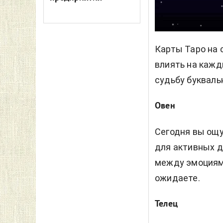
Карты Таро на 
влиять на кажд
судьбу букваль
Овен
Сегодня вы ощу
для активных д
между эмоциями
ожидаете.
Телец