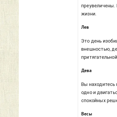
преувеличены. П
жизни.
Лев
Это день изоби
внешностью, де
притягательной
Дева
Вы находитесь 
одно и двигать
спокойных реше
Весы