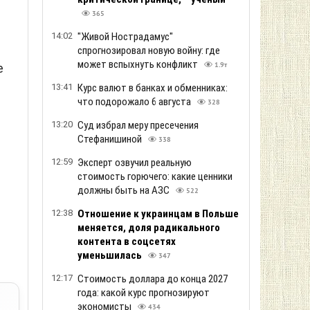
365
14:02
"Живой Нострадамус"
спрогнозировал новую войну: где
может вспыхнуть конфликт
е
1.9т
13:41
Курс валют в банках и обменниках:
что подорожало 6 августа
328
13:20
Суд избрал меру пресечения
Стефанишиной
338
12:59
Эксперт озвучил реальную
стоимость горючего: какие ценники
должны быть на АЗС
522
12:38
Отношение к украинцам в Польше
меняется, доля радикального
контента в соцсетях
уменьшилась
347
12:17
Стоимость доллара до конца 2027
года: какой курс прогнозируют
экономисты
434