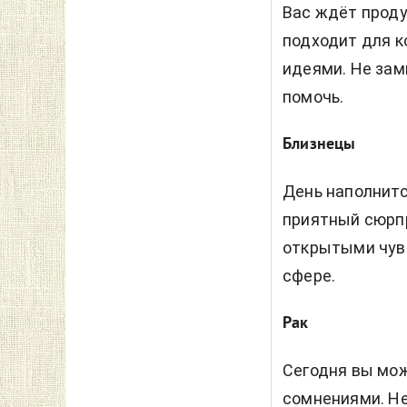
Вас ждёт проду
подходит для к
идеями. Не зам
помочь.
Близнецы
День наполнит
приятный сюрпр
открытыми чувс
сфере.
Рак
Сегодня вы мож
сомнениями. Не