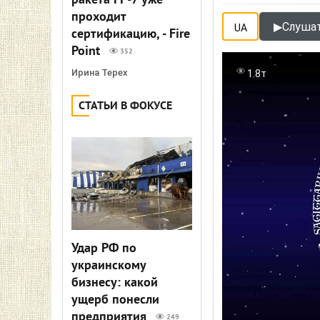
ракета FP-7 уже
проходит
▶
Слушат
UA
сертификацию, - Fire
Point
352
Ирина Терех
1.8т
СТАТЬИ В ФОКУСЕ
Удар РФ по
украинскому
бизнесу: какой
ущерб понесли
предприятия
249