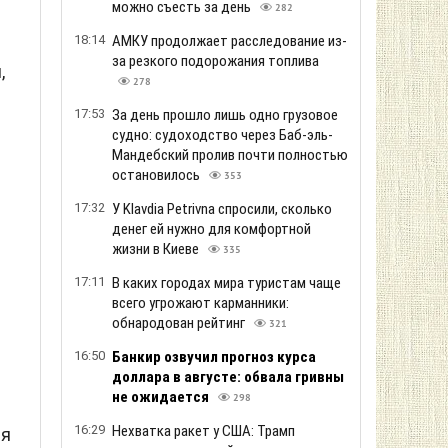
можно съесть за день
282
18:14
АМКУ продолжает расследование из-
за резкого подорожания топлива
,
278
17:53
За день прошло лишь одно грузовое
судно: судоходство через Баб-эль-
Мандебский пролив почти полностью
остановилось
353
17:32
У Klavdia Petrivna спросили, сколько
денег ей нужно для комфортной
жизни в Киеве
335
17:11
В каких городах мира туристам чаще
всего угрожают карманники:
обнародован рейтинг
321
16:50
Банкир озвучил прогноз курса
доллара в августе: обвала гривны
не ожидается
298
16:29
Нехватка ракет у США: Трамп
ия