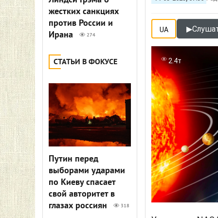
Линдси Грэма о
жестких санкциях
против России и
▶
Слушат
UA
Ирана
274
2.4т
СТАТЬИ В ФОКУСЕ
Путин перед
выборами ударами
по Киеву спасает
свой авторитет в
глазах россиян
318