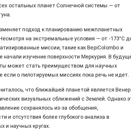
сех остальных планет Солнечной системы — от
уна.
изменяет подход к планированию межпланетных
Несмотря на экстремальные условия — от -173°C д
атизированные миссии, такие как BepiColombo и
 начали изучение поверхности Меркурия. В будущ
еты может стать преимуществом для научных
е если о пилотируемых миссиях пока речь не идет.
читалось, что ближайшей планетой является Венер
дических визуальных сближений с Землей. Однако э
вление сохранялось из-за обобщения,
и и отсутствия более глубокого анализа в
х и научных кругах.