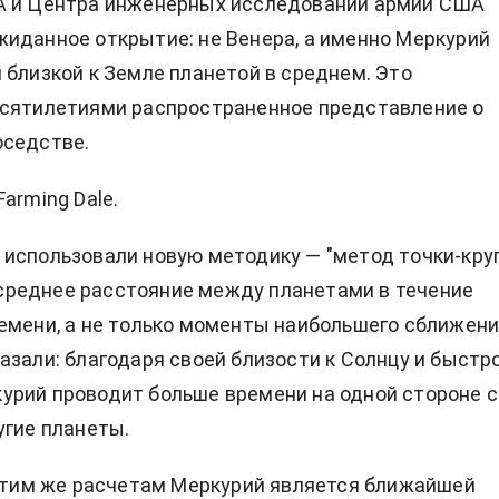
A и Центра инженерных исследований армии США
иданное открытие: не Венера, а именно Меркурий
 близкой к Земле планетой в среднем. Это
есятилетиями распространенное представление о
оседстве.
Farming Dale.
использовали новую методику — "метод точки-круг
реднее расстояние между планетами в течение
емени, а не только моменты наибольшего сближени
азали: благодаря своей близости к Солнцу и быстр
рий проводит больше времени на одной стороне с
угие планеты.
 этим же расчетам Меркурий является ближайшей