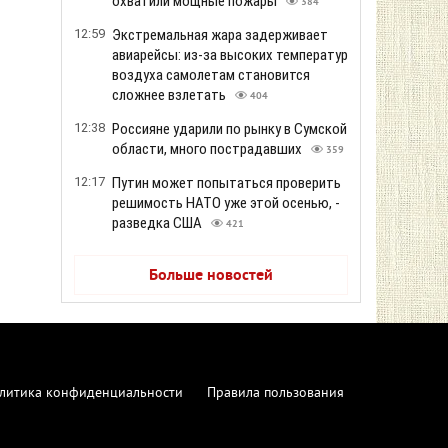
охватили мощные пожары
384
12:59
Экстремальная жара задерживает
авиарейсы: из-за высоких температур
воздуха самолетам становится
сложнее взлетать
404
12:38
Россияне ударили по рынку в Сумской
области, много пострадавших
359
12:17
Путин может попытаться проверить
решимость НАТО уже этой осенью, -
разведка США
421
Больше новостей
литика конфиденциальности
Правила пользования