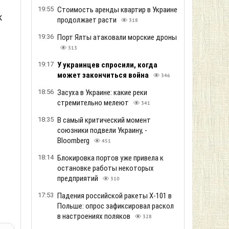
19:55
Стоимость аренды квартир в Украине
к
продолжает расти
318
19:36
Порт Ялты атаковали морские дроны
313
19:17
У украинцев спросили, когда
может закончиться война
346
18:56
Засуха в Украине: какие реки
стремительно мелеют
341
18:35
В самый критический момент
союзники подвели Украину, -
Bloomberg
451
18:14
Блокировка портов уже привела к
остановке работы некоторых
предприятий
310
17:53
Падения российской ракеты Х-101 в
Польше: опрос зафиксировал раскол
в настроениях поляков
328