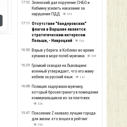
17:32
Зеленский дал поручение СНБО и
Кабмину усилить наказание за
нарушение ПДД
353
17:11
Отсутствие "бандеровских"
флагов в Варшаве является
стратегическим интересом
Польши, - Навроцкий
316
16:50
Взрыв у берега: в Коблево во время
купания в море погиб мужчина
309
16:29
Громкий скандал на Львовщине:
военный утверждает, что его маму
избили за русский язык
1.6т
16:08
Полиция задержала мужчину,
который бросил гранату в помещение
коммунальщиков из-за платежек
326
15:47
Поколение Z назвало лучшие города
для жизни: кто вошел в рейтинг
336