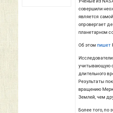
Ученые из NAS
совершили неож
является самой
опровергает д
планетарном с
Об этом
пишет
Исследователи 
учитывающую с
длительного вр
Результаты пок
вращению Мерку
Землей, чем др
Более того, по