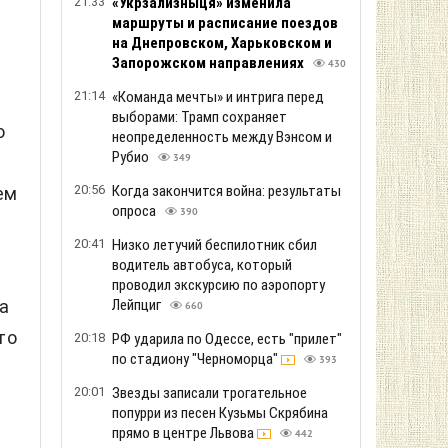
21:33
«Укрзализныця» изменила
маршруты и расписание поездов
на Днепровском, Харьковском и
Запорожском направлениях
430
21:14
«Команда мечты» и интрига перед
выборами: Трамп сохраняет
о
неопределенность между Вэнсом и
Рубио
349
20:56
Когда закончится война: результаты
ем
опроса
390
20:41
Низко летучий беспилотник сбил
водитель автобуса, который
проводил экскурсию по аэропорту
Лейпциг
а
660
то
20:18
РФ ударила по Одессе, есть "прилет"
по стадиону "Черноморца"
393
20:01
Звезды записали трогательное
попурри из песен Кузьмы Скрябина
прямо в центре Львова
442