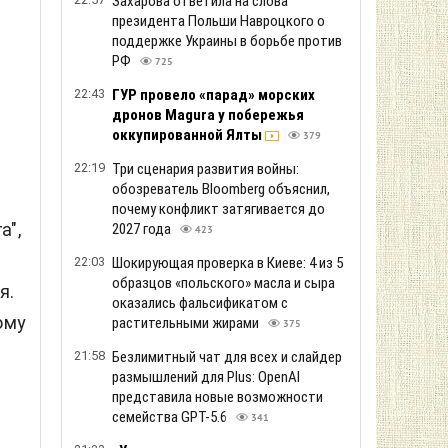
Захарова ответила на слова
президента Польши Навроцкого о
поддержке Украины в борьбе против
РФ
725
22:43
ГУР провело «парад» морских
дронов Magura у побережья
оккупированной Ялты
379
22:19
Три сценария развития войны:
обозреватель Bloomberg объяснил,
почему конфликт затягивается до
а",
2027 года
423
22:03
Шокирующая проверка в Киеве: 4 из 5
образцов «польского» масла и сыра
я.
оказались фальсификатом с
ому
растительными жирами
375
21:58
Безлимитный чат для всех и слайдер
размышлений для Plus: OpenAI
представила новые возможности
семейства GPT-5.6
341