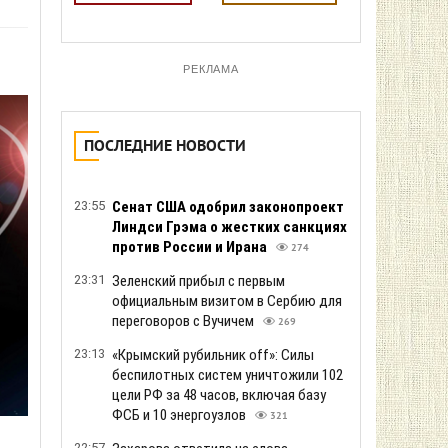
РЕКЛАМА
ПОСЛЕДНИЕ НОВОСТИ
23:55
Сенат США одобрил законопроект
Линдси Грэма о жестких санкциях
против России и Ирана
274
23:31
Зеленский прибыл с первым
официальным визитом в Сербию для
переговоров с Вучичем
269
23:13
«Крымский рубильник off»: Силы
беспилотных систем уничтожили 102
цели РФ за 48 часов, включая базу
ФСБ и 10 энергоузлов
321
22:57