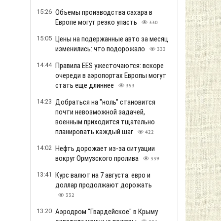
15:26
Объемы производства сахара в
Европе могут резко упасть
330
15:05
Цены на подержанные авто за месяц
изменились: что подорожало
333
14:44
Правила EES ужесточаются: вскоре
очереди в аэропортах Европы могут
стать еще длиннее
353
14:23
Добраться на "ноль" становится
почти невозможной задачей,
военным приходится тщательно
планировать каждый шаг
422
14:02
Нефть дорожает из-за ситуации
вокруг Ормузского пролива
339
13:41
Курс валют на 7 августа: евро и
доллар продолжают дорожать
332
13:20
Аэродром "Гвардейское" в Крыму