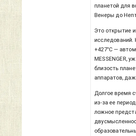
планетой для в
Венеры до Непт
Это открытие 
исследований. 
+427°C — автом
MESSENGER, уже
близость план
аппаратов, даж
Долгое время с
из-за ее перио
ложное предста
двусмысленност
образовательны