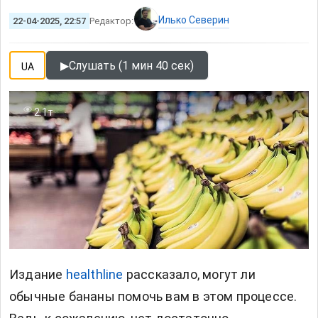
Илько Северин
22-04-2025, 22:57
Редактор:
▶
Слушать (1 мин 40 сек)
UA
2.1т
Издание
healthline
рассказало, могут ли
обычные бананы помочь вам в этом процессе.