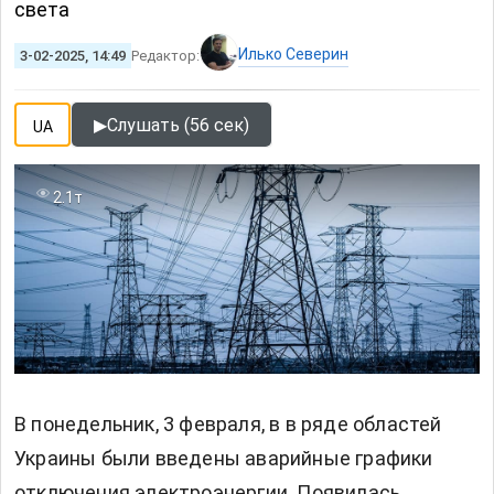
света
Илько Северин
3-02-2025, 14:49
Редактор:
▶
Слушать (56 сек)
UA
2.1т
В понедельник, 3 февраля, в в ряде областей
Украины были введены аварийные графики
отключения электроэнергии. Появилась