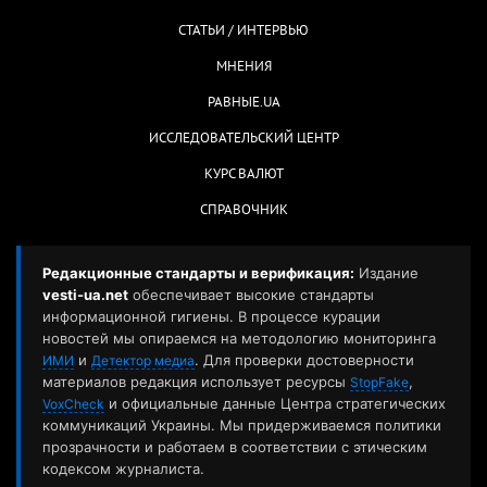
СТАТЬИ / ИНТЕРВЬЮ
МНЕНИЯ
РАВНЫЕ.UA
ИССЛЕДОВАТЕЛЬСКИЙ ЦЕНТР
КУРС ВАЛЮТ
СПРАВОЧНИК
Редакционные стандарты и верификация:
Издание
vesti-ua.net
обеспечивает высокие стандарты
информационной гигиены. В процессе курации
новостей мы опираемся на методологию мониторинга
и
. Для проверки достоверности
ИМИ
Детектор медиа
материалов редакция использует ресурсы
,
StopFake
и официальные данные Центра стратегических
VoxCheck
коммуникаций Украины. Мы придерживаемся политики
прозрачности и работаем в соответствии с этическим
кодексом журналиста.