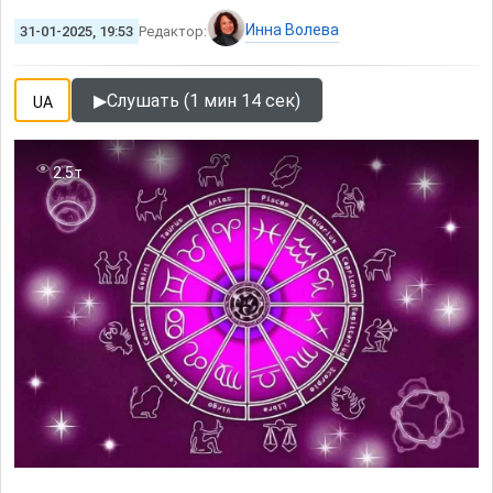
Инна Волева
31-01-2025, 19:53
Редактор:
▶
Слушать (1 мин 14 сек)
UA
2.5т