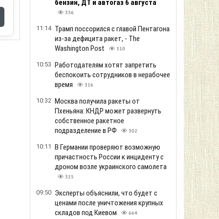
бензин, ДТ и автогаз 6 августа
336
11:14
Трамп поссорился с главой Пентагона
из-за дефицита ракет, - The
Washington Post
310
10:53
Работодателям хотят запретить
беспокоить сотрудников в нерабочее
время
316
10:32
Москва получила ракеты от
Пхеньяна: КНДР может развернуть
собственное ракетное
подразделение в РФ
302
10:11
В Германии проверяют возможную
причастность России к инциденту с
дроном возле украинского самолета
315
09:50
Эксперты объяснили, что будет с
ценами после уничтожения крупных
складов под Киевом
664