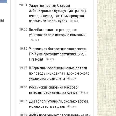
20:01
Удары по портам Одессы
заблокировали сухопутную границу:
очереди перед пунктами пропуска
ны
превысили шесть суток
161
19:55
Rozetka заявила о рекордных
убытках за всю историю компании
165
19:36
Украинская баллистическая ракета
FP-7 уже проходит сертификацию, -
Fire Point
177
19:17
В Германии сообщили новые детали
по поводу инцидента с дроном около
украинского самолета
209
18:56
Российские силовики массово
вывозят свои семьи из Крыма
221
18:35
Диетологи уточнили, сколько арбуза
можно съесть за день
184
18:14
АМКУ продолжает расследование из-