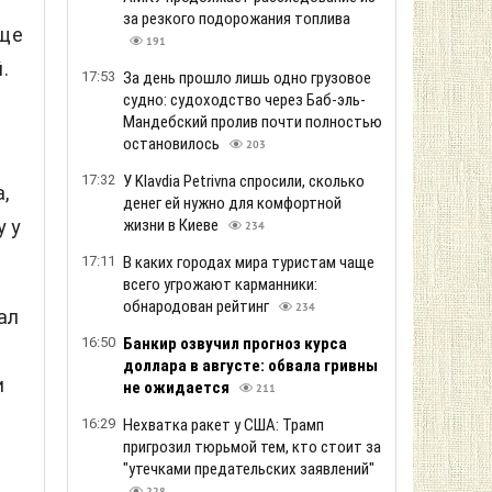
за резкого подорожания топлива
еще
191
.
17:53
За день прошло лишь одно грузовое
судно: судоходство через Баб-эль-
Мандебский пролив почти полностью
остановилось
203
17:32
У Klavdia Petrivna спросили, сколько
,
денег ей нужно для комфортной
у у
жизни в Киеве
234
17:11
В каких городах мира туристам чаще
всего угрожают карманники:
обнародован рейтинг
234
ал
16:50
Банкир озвучил прогноз курса
доллара в августе: обвала гривны
и
не ожидается
211
16:29
Нехватка ракет у США: Трамп
пригрозил тюрьмой тем, кто стоит за
"утечками предательских заявлений"