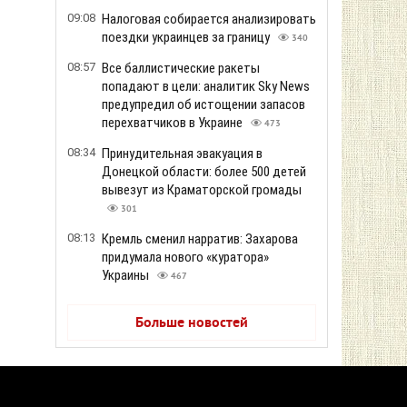
09:08
Налоговая собирается анализировать
поездки украинцев за границу
340
08:57
Все баллистические ракеты
попадают в цели: аналитик Sky News
предупредил об истощении запасов
перехватчиков в Украине
473
08:34
Принудительная эвакуация в
Донецкой области: более 500 детей
вывезут из Краматорской громады
301
08:13
Кремль сменил нарратив: Захарова
придумала нового «куратора»
Украины
467
Больше новостей