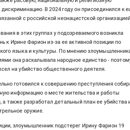
также расовую, национальную и религиозную
 дискриминацию. В 2024 году он присоединился к 
связанной с российской неонацистской организацией
вания в этих группах у подозреваемого возникла
нь к Ирине Фарион из-за ее активной позиции по
кого языка и культуры. По мнению злоумышленника
ями она раскалывала народное единство - поэтом
ысел на убийство общественного деятеля.
льно готовился к совершению преступления собир
ную информацию о месте жительства и работы
, а также разработал детальный план ее убийства 
трельное оружие.
ции, злоумышленник подстерег Ирину Фарион 19