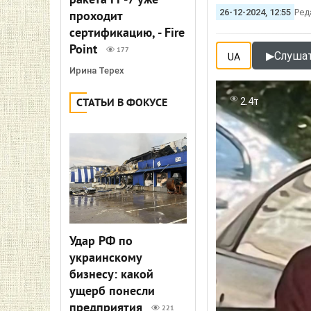
ракета FP-7 уже
26-12-2024, 12:55
Ред
проходит
сертификацию, - Fire
Point
177
▶
Слушат
UA
Ирина Терех
2.4т
СТАТЬИ В ФОКУСЕ
Удар РФ по
украинскому
бизнесу: какой
ущерб понесли
предприятия
221