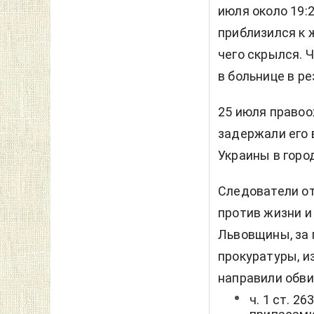
июля около 19:
приблизился к 
чего скрылся. 
в больнице в р
25 июля правоо
задержали его 
Украины в горо
Следователи о
против жизни и
Львовщины, за 
прокуратуры, и
направили обви
ч. 1 ст. 