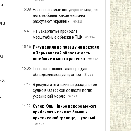
228
Он
16:08
Названы самые популярные модели
автомобилей: какие машины
раскупают украинцы
ла
228
15:47
На Закарпатье проходят
масштабные обыски в ТЦК
234
15:26
РФ ударила по поезду на вокзале
в Харьковской области: есть
са
погибшие и много раненых
632
15:05
Цены на топливо: эксперт дал
обнадеживающий прогноз
252
ых
14:44
В результате атаки на гражданское
судно в Одесской области погиб
украинский моряк
й
245
14:23
Супер-Эль-Ниньо вскоре может
приблизить климат Земли к
критической границе, – ученый
302