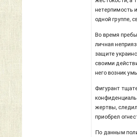
жестокости, а 
нетерпимость и
одной группе, 
Во время пребы
личная неприяз
защите украинс
своими действи
него возник ум
Фигурант тщате
конфиденциаль
жертвы, следил
приобрел огнес
По данным поли