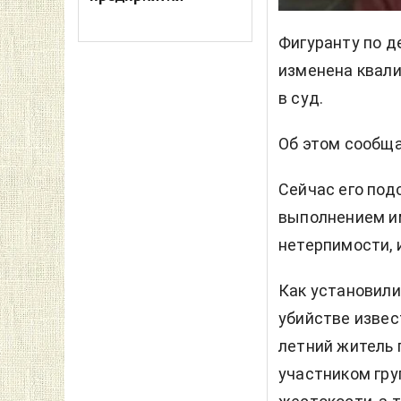
Фигуранту по д
изменена квал
в суд.
Об этом сообщ
Сейчас его под
выполнением и
нетерпимости, 
Как установили
убийстве извес
летний житель 
участником гру