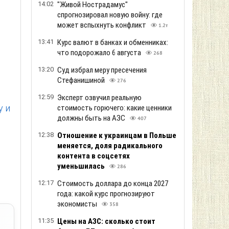
14:02
"Живой Нострадамус"
спрогнозировал новую войну: где
может вспыхнуть конфликт
1.2т
13:41
Курс валют в банках и обменниках:
что подорожало 6 августа
268
13:20
Суд избрал меру пресечения
Стефанишиной
276
12:59
Эксперт озвучил реальную
у и
стоимость горючего: какие ценники
должны быть на АЗС
407
12:38
Отношение к украинцам в Польше
меняется, доля радикального
контента в соцсетях
уменьшилась
286
12:17
Стоимость доллара до конца 2027
года: какой курс прогнозируют
экономисты
358
11:35
Цены на АЗС: сколько стоит