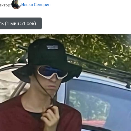
Илько Северин
актор:
ь (1 мин 51 сек)