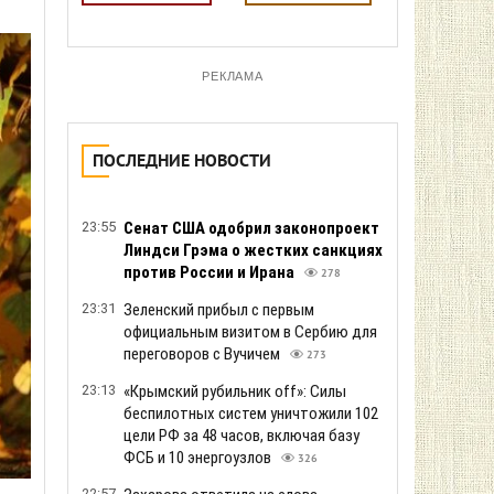
РЕКЛАМА
ПОСЛЕДНИЕ НОВОСТИ
23:55
Сенат США одобрил законопроект
Линдси Грэма о жестких санкциях
против России и Ирана
278
23:31
Зеленский прибыл с первым
официальным визитом в Сербию для
переговоров с Вучичем
273
23:13
«Крымский рубильник off»: Силы
беспилотных систем уничтожили 102
цели РФ за 48 часов, включая базу
ФСБ и 10 энергоузлов
326
22:57