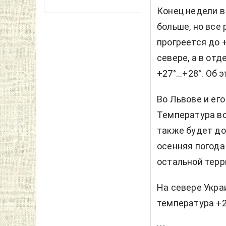
Конец недели в
больше, но все
прогреется до +
севере, а в отд
+27°...+28°. Об
Во Львове и ег
Температура во
также будет до 
осенняя погода 
остальной терр
На севере Укра
температура +2