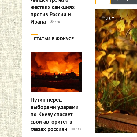
Линдси Грэма о
жестких санкциях
против России и
2.6т
Ирана
278
СТАТЬИ В ФОКУСЕ
Путин перед
выборами ударами
по Киеву спасает
свой авторитет в
глазах россиян
319