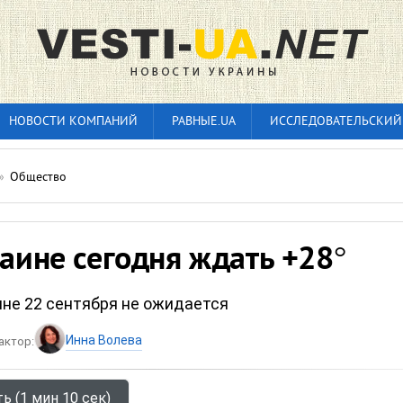
НОВОСТИ КОМПАНИЙ
РАВНЫЕ.UA
ИССЛЕДОВАТЕЛЬСКИЙ
»
Общество
раине сегодня ждать +28°
ине 22 сентября не ожидается
Инна Волева
актор:
ь (1 мин 10 сек)