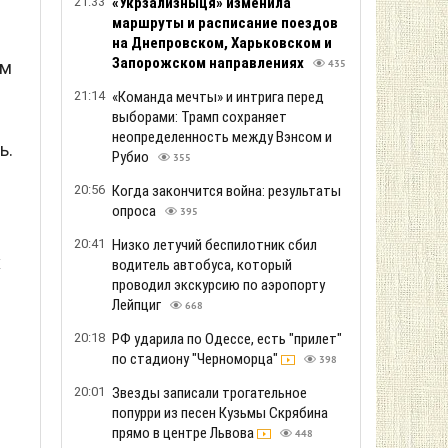
21:33
«Укрзализныця» изменила
маршруты и расписание поездов
на Днепровском, Харьковском и
Запорожском направлениях
ом
435
21:14
«Команда мечты» и интрига перед
выборами: Трамп сохраняет
неопределенность между Вэнсом и
ь.
Рубио
355
20:56
Когда закончится война: результаты
опроса
395
20:41
Низко летучий беспилотник сбил
х
водитель автобуса, который
проводил экскурсию по аэропорту
Лейпциг
668
20:18
РФ ударила по Одессе, есть "прилет"
по стадиону "Черноморца"
398
20:01
Звезды записали трогательное
попурри из песен Кузьмы Скрябина
прямо в центре Львова
448