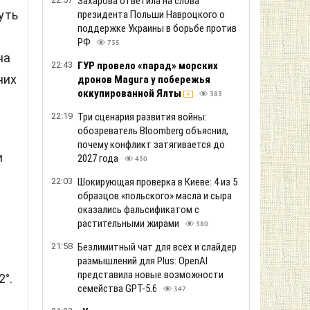
Захарова ответила на слова
уть
президента Польши Навроцкого о
поддержке Украины в борьбе против
РФ
735
на
22:43
ГУР провело «парад» морских
них
дронов Magura у побережья
оккупированной Ялты
383
22:19
Три сценария развития войны:
обозреватель Bloomberg объяснил,
почему конфликт затягивается до
и
2027 года
430
22:03
Шокирующая проверка в Киеве: 4 из 5
образцов «польского» масла и сыра
оказались фальсификатом с
растительными жирами
380
21:58
Безлимитный чат для всех и слайдер
размышлений для Plus: OpenAI
представила новые возможности
°.
семейства GPT-5.6
347