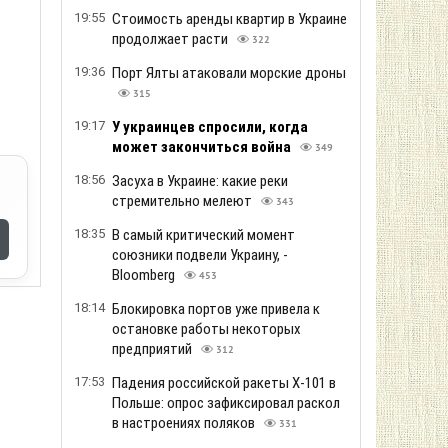
19:55
Стоимость аренды квартир в Украине
продолжает расти
322
19:36
Порт Ялты атаковали морские дроны
315
19:17
У украинцев спросили, когда
может закончиться война
349
18:56
Засуха в Украине: какие реки
стремительно мелеют
343
18:35
В самый критический момент
союзники подвели Украину, -
Bloomberg
453
18:14
Блокировка портов уже привела к
остановке работы некоторых
предприятий
312
17:53
Падения российской ракеты Х-101 в
Польше: опрос зафиксировал раскол
в настроениях поляков
331