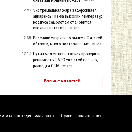
охватили мощные пожары
386
12:59
Экстремальная жара задерживает
авиарейсы: из-за высоких температур
воздуха самолетам становится
сложнее взлетать
407
12:38
Россияне ударили по рынку в Сумской
области, много пострадавших
361
12:17
Путин может попытаться проверить
решимость НАТО уже этой осенью, -
разведка США
424
Больше новостей
литика конфиденциальности
Правила пользования