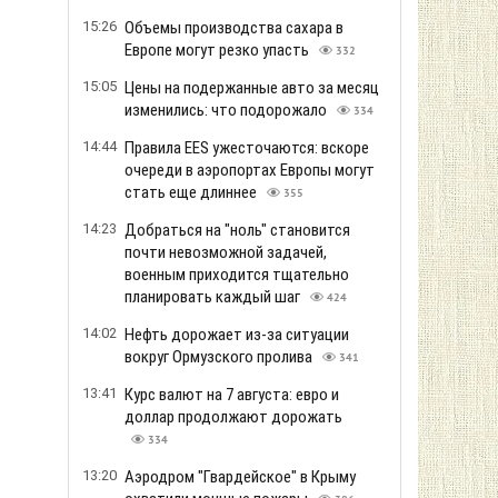
15:26
Объемы производства сахара в
Европе могут резко упасть
332
15:05
Цены на подержанные авто за месяц
изменились: что подорожало
334
14:44
Правила EES ужесточаются: вскоре
очереди в аэропортах Европы могут
стать еще длиннее
355
14:23
Добраться на "ноль" становится
почти невозможной задачей,
военным приходится тщательно
планировать каждый шаг
424
14:02
Нефть дорожает из-за ситуации
вокруг Ормузского пролива
341
13:41
Курс валют на 7 августа: евро и
доллар продолжают дорожать
334
13:20
Аэродром "Гвардейское" в Крыму