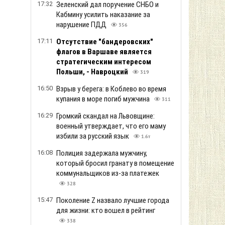
17:32
Зеленский дал поручение СНБО и
Кабмину усилить наказание за
нарушение ПДД
356
17:11
Отсутствие "бандеровских"
флагов в Варшаве является
стратегическим интересом
Польши, - Навроцкий
319
16:50
Взрыв у берега: в Коблево во время
купания в море погиб мужчина
311
16:29
Громкий скандал на Львовщине:
военный утверждает, что его маму
избили за русский язык
1.6т
16:08
Полиция задержала мужчину,
который бросил гранату в помещение
коммунальщиков из-за платежек
328
15:47
Поколение Z назвало лучшие города
для жизни: кто вошел в рейтинг
338