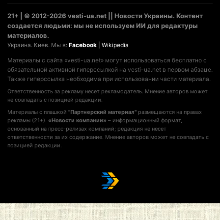
21+ | © 2012-2026 vesti-ua.net || Новости Украины. Контент
создается людьми: мы не используем ИИ для редактуры
материалов.
Украина. Киев. Мы в:
Facebook
|
Wikipedia
Материалы с сайта «vesti-ua.net» могут использоваться бесплатно с
обязательной активной гиперссылкой на vesti-ua.net в первом абзаце.
Также гиперссылка необходима при использовании части материала.
Ответственность за рекламу несет рекламодатель. Мнение авторов может
не совпадать с позицией редакции.
Материалы с плашкой
"Партнерский материал"
размещаются на правах
рекламы (21+).
«Новости компании»
– информационный формат,
основанный на пресс-релизах компаний; редакция не несет
ответственности за их содержание. Мнение авторов может не совпадать с
позицией редакции.