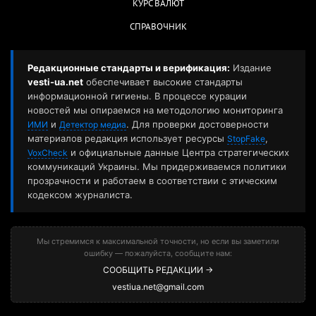
КУРС ВАЛЮТ
СПРАВОЧНИК
Редакционные стандарты и верификация:
Издание
vesti-ua.net
обеспечивает высокие стандарты
информационной гигиены. В процессе курации
новостей мы опираемся на методологию мониторинга
и
. Для проверки достоверности
ИМИ
Детектор медиа
материалов редакция использует ресурсы
,
StopFake
и официальные данные Центра стратегических
VoxCheck
коммуникаций Украины. Мы придерживаемся политики
прозрачности и работаем в соответствии с этическим
кодексом журналиста.
Мы стремимся к максимальной точности, но если вы заметили
ошибку — пожалуйста, сообщите нам:
СООБЩИТЬ РЕДАКЦИИ →
vestiua.net@gmail.com