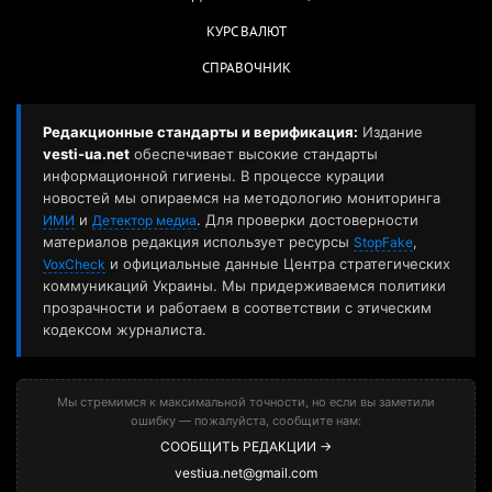
КУРС ВАЛЮТ
СПРАВОЧНИК
Редакционные стандарты и верификация:
Издание
vesti-ua.net
обеспечивает высокие стандарты
информационной гигиены. В процессе курации
новостей мы опираемся на методологию мониторинга
и
. Для проверки достоверности
ИМИ
Детектор медиа
материалов редакция использует ресурсы
,
StopFake
и официальные данные Центра стратегических
VoxCheck
коммуникаций Украины. Мы придерживаемся политики
прозрачности и работаем в соответствии с этическим
кодексом журналиста.
Мы стремимся к максимальной точности, но если вы заметили
ошибку — пожалуйста, сообщите нам:
СООБЩИТЬ РЕДАКЦИИ →
vestiua.net@gmail.com