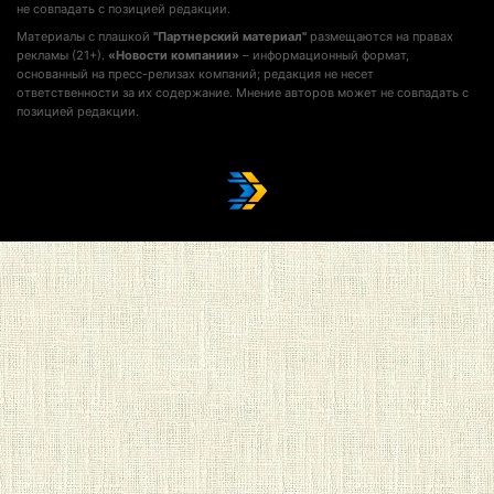
не совпадать с позицией редакции.
Материалы с плашкой
"Партнерский материал"
размещаются на правах
рекламы (21+).
«Новости компании»
– информационный формат,
основанный на пресс-релизах компаний; редакция не несет
ответственности за их содержание. Мнение авторов может не совпадать с
позицией редакции.