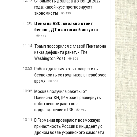
12:17
Стоимость доллара до конца 2027
года: какой курс прогнозируют
экономисты
339
11:35
Цены на АЗС: сколько стоит
бензин, ДТ и автогаз 6 августа
323
11:14
Трамп поссорился с главой Пентагона
из-за дефицита ракет, - The
Washington Post
301
10:53
Работодателям хотят запретить
беспокоить сотрудников в нерабочее
время
309
10:32
Москва получила ракеты от
Пхеньяна: КНДР может развернуть
собственное ракетное
подразделение в РФ
293
10:11
В Германии проверяют возможную
причастность России к инциденту с
дроном возле украинского самолета