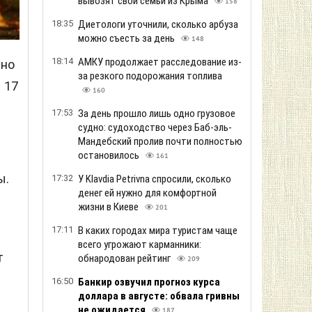
вывозят свои семьи из Крыма
158
18:35
Диетологи уточнили, сколько арбуза
можно съесть за день
148
18:14
АМКУ продолжает расследование из-
 но
за резкого подорожания топлива
 17
160
17:53
За день прошло лишь одно грузовое
судно: судоходство через Баб-эль-
Мандебский пролив почти полностью
остановилось
161
ы.
17:32
У Klavdia Petrivna спросили, сколько
денег ей нужно для комфортной
жизни в Киеве
201
17:11
В каких городах мира туристам чаще
всего угрожают карманники:
т
обнародован рейтинг
209
16:50
Банкир озвучил прогноз курса
доллара в августе: обвала гривны
не ожидается
187