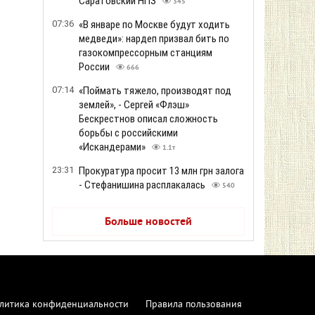
Саратовский НПЗ
345
07:36
«В январе по Москве будут ходить
медведи»: нардеп призвал бить по
газокомпрессорным станциям
России
666
07:14
«Поймать тяжело, производят под
землей», - Сергей «Флэш»
Бескрестнов описал сложность
борьбы с российскими
«Искандерами»
1.1т
23:31
Прокуратура просит 13 млн грн залога
- Стефанишина расплакалась
540
Больше новостей
литика конфиденциальности
Правила пользования