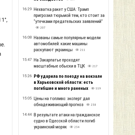
16:29
Нехватка ракет у США: Трамп
пригрозил тюрьмой тем, кто стоит за
1°,
"утечками предательских заявлений"
207
16:08
Названы самые популярные модели
автомобилей: какие машины
е.
раскупают украинцы
211
в
15:47
На Закарпатье проходят
масштабные обыски в ТЦК
217
15:26
РФ ударила по поезду на вокзале
в Харьковской области: есть
погибшие и много раненых
559
е
15:05
Цены на топливо: эксперт дал
обнадеживающий прогноз
238
14:44
В результате атаки на гражданское
судно в Одесской области погиб
украинский моряк
234