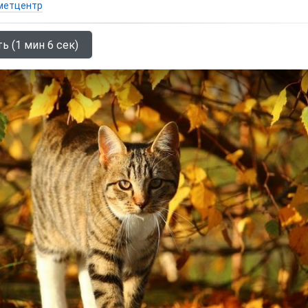
метцентр
ь (1 мин 6 сек)