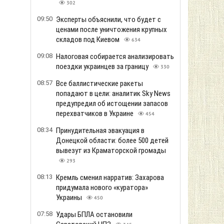
302
09:50
Эксперты объяснили, что будет с
ценами после уничтожения крупных
складов под Киевом
634
09:08
Налоговая собирается анализировать
поездки украинцев за границу
330
08:57
Все баллистические ракеты
попадают в цели: аналитик Sky News
предупредил об истощении запасов
перехватчиков в Украине
454
08:34
Принудительная эвакуация в
Донецкой области: более 500 детей
вывезут из Краматорской громады
293
08:13
Кремль сменил нарратив: Захарова
придумала нового «куратора»
Украины
450
07:58
Удары БПЛА остановили