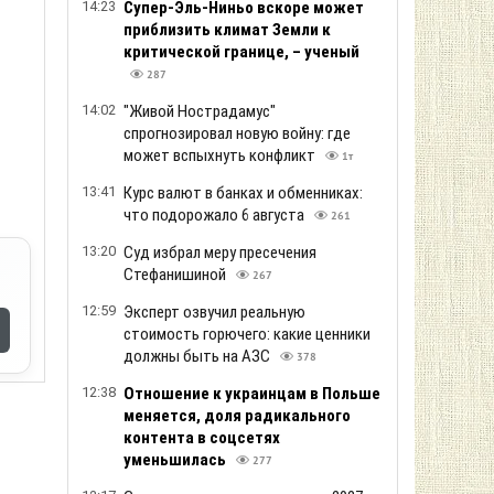
14:23
Супер-Эль-Ниньо вскоре может
приблизить климат Земли к
критической границе, – ученый
287
14:02
"Живой Нострадамус"
спрогнозировал новую войну: где
может вспыхнуть конфликт
1т
13:41
Курс валют в банках и обменниках:
что подорожало 6 августа
261
13:20
Суд избрал меру пресечения
Стефанишиной
267
12:59
Эксперт озвучил реальную
стоимость горючего: какие ценники
должны быть на АЗС
378
12:38
Отношение к украинцам в Польше
меняется, доля радикального
контента в соцсетях
уменьшилась
277