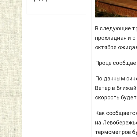
В следующие тр
прохладная и с
октября ожидае
Проце сообщае
По данным син
Ветер в ближай
скорость будет 
Как сообщается,
на Левобережье
термометров бу