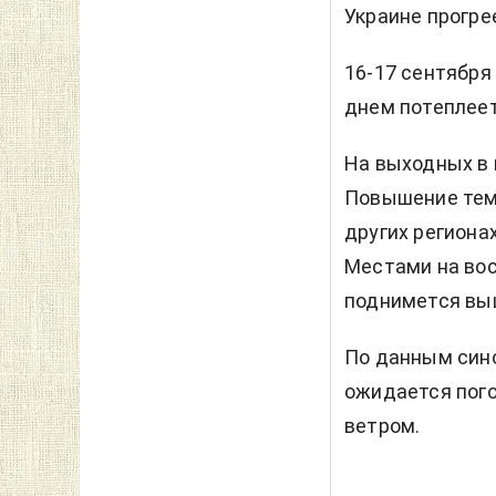
Украине прогрее
16-17 сентября
днем потеплеет 
На выходных в 
Повышение тем
других региона
Местами на вос
поднимется выш
По данным сино
ожидается пого
ветром.