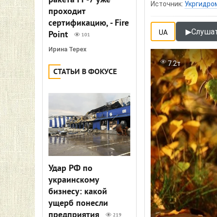
ракета FP-7 уже
Источник:
Укргидро
проходит
сертификацию, - Fire
▶
Слушат
UA
Point
101
Ирина Терех
7.2т
СТАТЬИ В ФОКУСЕ
Удар РФ по
украинскому
бизнесу: какой
ущерб понесли
предприятия
219