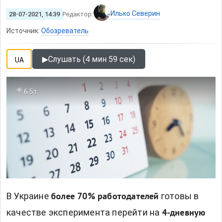
Илько Северин
28-07-2021, 14:39
Редактор:
Источник:
Обозреватель
▶
Слушать (4 мин 59 сек)
UA
6.5т
В Украине
готовы в
более 70% работодателей
качестве эксперимента перейти на
4-дневную