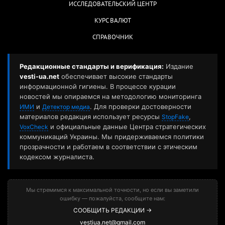
ИССЛЕДОВАТЕЛЬСКИЙ ЦЕНТР
КУРС ВАЛЮТ
СПРАВОЧНИК
Редакционные стандарты и верификация:
Издание
vesti-ua.net
обеспечивает высокие стандарты
информационной гигиены. В процессе курации
новостей мы опираемся на методологию мониторинга
и
. Для проверки достоверности
ИМИ
Детектор медиа
материалов редакция использует ресурсы
,
StopFake
и официальные данные Центра стратегических
VoxCheck
коммуникаций Украины. Мы придерживаемся политики
прозрачности и работаем в соответствии с этическим
кодексом журналиста.
Мы стремимся к максимальной точности, но если вы заметили
ошибку — пожалуйста, сообщите нам:
СООБЩИТЬ РЕДАКЦИИ →
vestiua.net@gmail.com