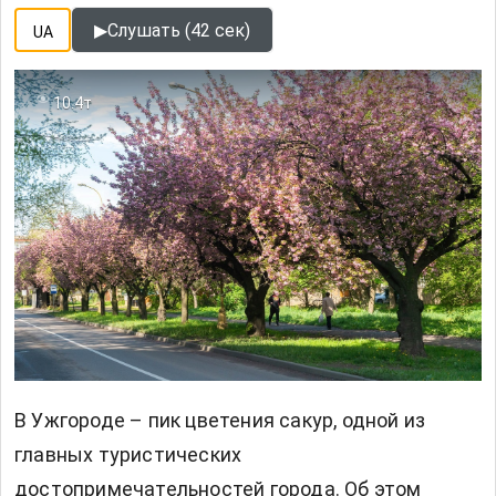
▶
Слушать (42 сек)
UA
10.4т
В Ужгороде – пик цветения сакур, одной из
главных туристических
достопримечательностей города. Об этом