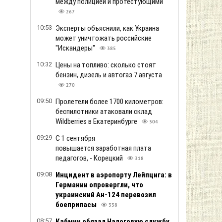
между полицией и протестующими
267
10:53
Эксперты объяснили, как Украина
может уничтожать российские
"Искандеры"
385
10:32
Цены на топливо: сколько стоят
бензин, дизель и автогаз 7 августа
270
09:50
Пролетели более 1700 километров:
беспилотники атаковали склад
Wildberries в Екатеринбурге
304
09:29
С 1 сентября
повышается заработная плата
педагогов, - Корецкий
318
09:08
Инцидент в аэропорту Лейпцига: в
Германии опровергли, что
украинский Ан-124 перевозил
боеприпасы
338
08:57
Кабмин обязал Налоговую службу