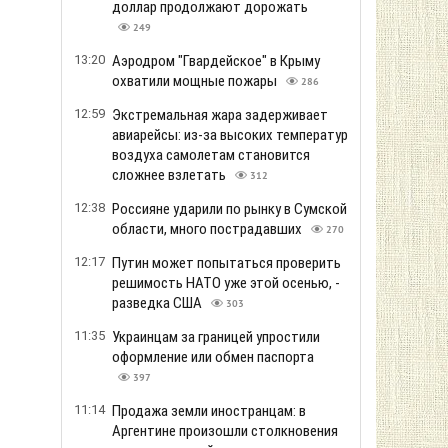
доллар продолжают дорожать
249
13:20
Аэродром "Гвардейское" в Крыму
охватили мощные пожары
286
12:59
Экстремальная жара задерживает
авиарейсы: из-за высоких температур
воздуха самолетам становится
сложнее взлетать
312
12:38
Россияне ударили по рынку в Сумской
области, много пострадавших
270
12:17
Путин может попытаться проверить
решимость НАТО уже этой осенью, -
разведка США
303
11:35
Украинцам за границей упростили
оформление или обмен паспорта
397
11:14
Продажа земли иностранцам: в
Аргентине произошли столкновения