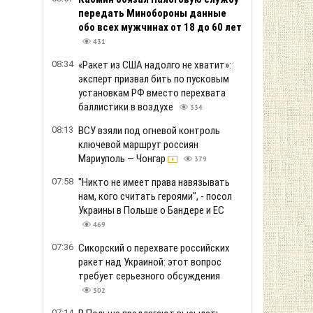
передать Минобороны данные
обо всех мужчинах от 18 до 60 лет
431
08:34
«Ракет из США надолго не хватит»:
эксперт призвал бить по пусковым
установкам РФ вместо перехвата
баллистики в воздухе
334
08:13
ВСУ взяли под огневой контроль
ключевой маршрут россиян
Мариуполь — Чонгар
379
07:58
"Никто не имеет права навязывать
нам, кого считать героями", - посол
Украины в Польше о Бандере и ЕС
469
07:36
Сикорский о перехвате российских
ракет над Украиной: этот вопрос
требует серьезного обсуждения
302
07:14