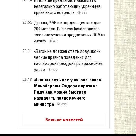
В Польше предлагают высылать
нелегально работающих украинцев
призывного возраста
337
23:55
Дроны, РЭБ и координация каждые
200 метров: Business Insider описал
жесткие условия продвижения ВСУ на
«нуле»
435
23:31
«Вагон не должен стать ловушкой»:
четкие правила поведения для
пассажиров поездов при вражеском
ударе
470
23:13
«Шансы есть всегда»: экс-глава
Минобороны Федоров призвал
Раду как можно быстрее
назначить полномочного
министра
693
Больше новостей