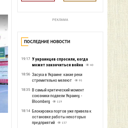
РЕКЛАМА
ПОСЛЕДНИЕ НОВОСТИ
19:17
У украинцев спросили, когда
может закончиться война
40
18:56
Засуха в Украине: какие реки
стремительно мелеют
95
18:35
В самый критический момент
союзники подвели Украину, -
Bloomberg
119
18:14
Блокировка портов уже привела к
остановке работы некоторых
предприятий
137