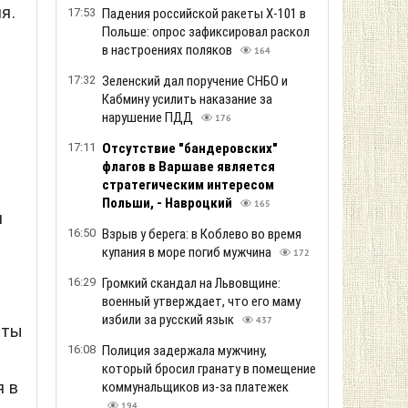
я.
17:53
Падения российской ракеты Х-101 в
Польше: опрос зафиксировал раскол
в настроениях поляков
164
17:32
Зеленский дал поручение СНБО и
Кабмину усилить наказание за
нарушение ПДД
176
17:11
Отсутствие "бандеровских"
флагов в Варшаве является
стратегическим интересом
Польши, - Навроцкий
165
я
16:50
Взрыв у берега: в Коблево во время
в
купания в море погиб мужчина
172
16:29
Громкий скандал на Львовщине:
военный утверждает, что его маму
избили за русский язык
437
еты
16:08
Полиция задержала мужчину,
который бросил гранату в помещение
я в
коммунальщиков из-за платежек
194