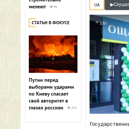
стремительно
▶
Слушат
UA
мелеют
95
СТАТЬИ В ФОКУСЕ
3.8т
Путин перед
выборами ударами
по Киеву спасает
свой авторитет в
глазах россиян
275
Государственн