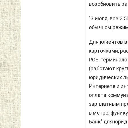
возобновить ра
"3 июля, все 3
обычном режиме
Для клиентов 
карточками, ра
POS-терминалов
(работают кругл
юридических ли
Интернете и ин
оплата коммуна
зарплатным про
в метро, фуник
Банк" для юрид