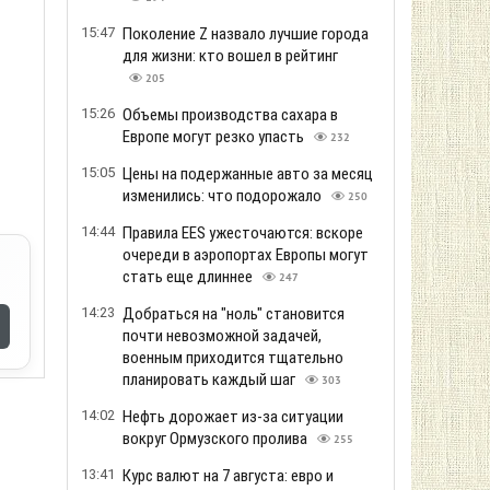
15:47
Поколение Z назвало лучшие города
для жизни: кто вошел в рейтинг
205
15:26
Объемы производства сахара в
Европе могут резко упасть
232
15:05
Цены на подержанные авто за месяц
изменились: что подорожало
250
14:44
Правила EES ужесточаются: вскоре
очереди в аэропортах Европы могут
стать еще длиннее
247
14:23
Добраться на "ноль" становится
почти невозможной задачей,
военным приходится тщательно
планировать каждый шаг
303
14:02
Нефть дорожает из-за ситуации
вокруг Ормузского пролива
255
13:41
Курс валют на 7 августа: евро и