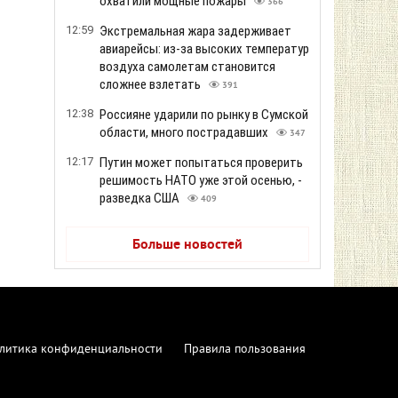
охватили мощные пожары
366
12:59
Экстремальная жара задерживает
авиарейсы: из-за высоких температур
воздуха самолетам становится
сложнее взлетать
391
12:38
Россияне ударили по рынку в Сумской
области, много пострадавших
347
12:17
Путин может попытаться проверить
решимость НАТО уже этой осенью, -
разведка США
409
Больше новостей
литика конфиденциальности
Правила пользования