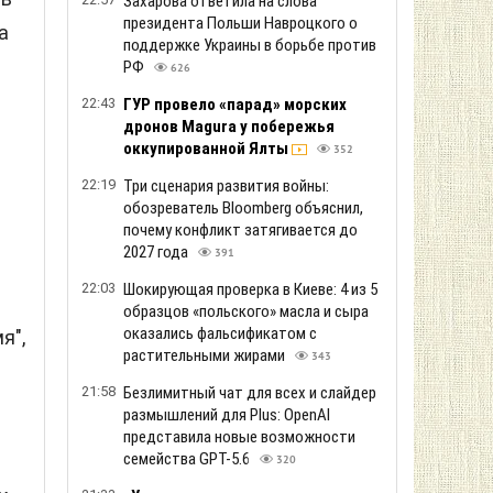
Захарова ответила на слова
президента Польши Навроцкого о
а
поддержке Украины в борьбе против
РФ
626
22:43
ГУР провело «парад» морских
дронов Magura у побережья
оккупированной Ялты
352
22:19
Три сценария развития войны:
обозреватель Bloomberg объяснил,
почему конфликт затягивается до
2027 года
391
22:03
Шокирующая проверка в Киеве: 4 из 5
образцов «польского» масла и сыра
оказались фальсификатом с
я",
растительными жирами
343
21:58
Безлимитный чат для всех и слайдер
размышлений для Plus: OpenAI
представила новые возможности
семейства GPT-5.6
320