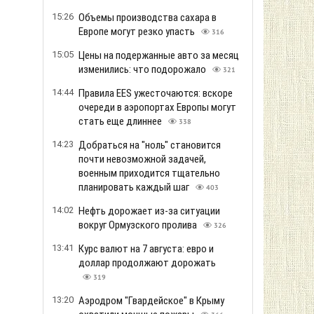
15:26
Объемы производства сахара в
Европе могут резко упасть
316
15:05
Цены на подержанные авто за месяц
изменились: что подорожало
321
14:44
Правила EES ужесточаются: вскоре
очереди в аэропортах Европы могут
стать еще длиннее
338
14:23
Добраться на "ноль" становится
почти невозможной задачей,
военным приходится тщательно
планировать каждый шаг
403
14:02
Нефть дорожает из-за ситуации
вокруг Ормузского пролива
326
13:41
Курс валют на 7 августа: евро и
доллар продолжают дорожать
319
13:20
Аэродром "Гвардейское" в Крыму