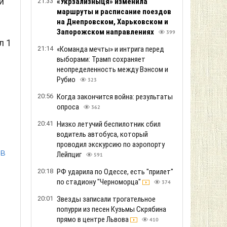
и
21:33
«Укрзализныця» изменила
маршруты и расписание поездов
на Днепровском, Харьковском и
Запорожском направлениях
399
л 1
21:14
«Команда мечты» и интрига перед
выборами: Трамп сохраняет
неопределенность между Вэнсом и
я
Рубио
323
20:56
Когда закончится война: результаты
опроса
362
20:41
Низко летучий беспилотник сбил
водитель автобуса, который
проводил экскурсию по аэропорту
ев
Лейпциг
591
20:18
РФ ударила по Одессе, есть "прилет"
по стадиону "Черноморца"
374
20:01
Звезды записали трогательное
попурри из песен Кузьмы Скрябина
прямо в центре Львова
410