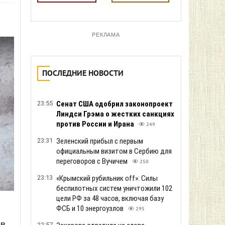
РЕКЛАМА
ПОСЛЕДНИЕ НОВОСТИ
23:55
Сенат США одобрил законопроект
Линдси Грэма о жестких санкциях
против России и Ирана
249
23:31
Зеленский прибыл с первым
официальным визитом в Сербию для
переговоров с Вучичем
250
23:13
«Крымский рубильник off»: Силы
беспилотных систем уничтожили 102
цели РФ за 48 часов, включая базу
ФСБ и 10 энергоузлов
295
 в
22:57