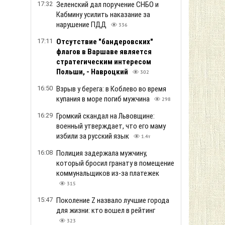
17:32
Зеленский дал поручение СНБО и
Кабмину усилить наказание за
нарушение ПДД
336
17:11
Отсутствие "бандеровских"
флагов в Варшаве является
стратегическим интересом
Польши, - Навроцкий
302
16:50
Взрыв у берега: в Коблево во время
купания в море погиб мужчина
298
16:29
Громкий скандал на Львовщине:
военный утверждает, что его маму
избили за русский язык
1.4т
16:08
Полиция задержала мужчину,
который бросил гранату в помещение
коммунальщиков из-за платежек
315
15:47
Поколение Z назвало лучшие города
для жизни: кто вошел в рейтинг
323