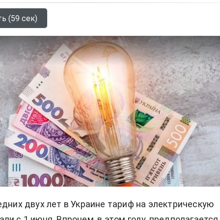
ь (59 сек)
едних двух лет в
Украине
тариф на электрическую
ли с 1 июня. Впрочем, в этом году, предполагается