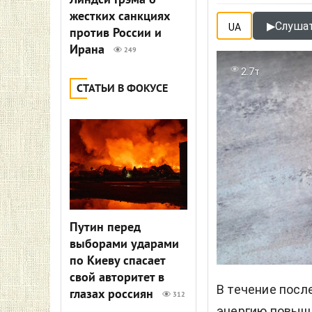
Линдси Грэма о
жестких санкциях
▶
Слушат
UA
против России и
Ирана
249
2.7т
СТАТЬИ В ФОКУСЕ
Путин перед
выборами ударами
по Киеву спасает
свой авторитет в
В течение посл
глазах россиян
312
энергию повыша