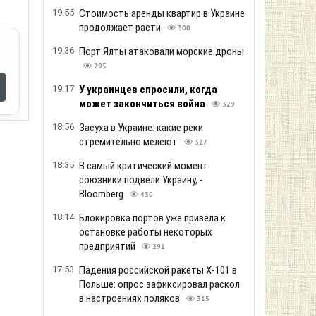
19:55
Стоимость аренды квартир в Украине
продолжает расти
300
19:36
Порт Ялты атаковали морские дроны
295
19:17
У украинцев спросили, когда
может закончиться война
329
18:56
Засуха в Украине: какие реки
стремительно мелеют
327
18:35
В самый критический момент
союзники подвели Украину, -
Bloomberg
430
18:14
Блокировка портов уже привела к
остановке работы некоторых
предприятий
291
17:53
Падения российской ракеты Х-101 в
Польше: опрос зафиксировал раскол
в настроениях поляков
315