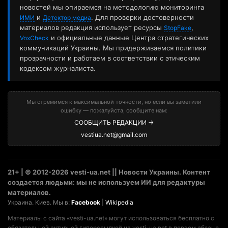
новостей мы опираемся на методологию мониторинга
и
. Для проверки достоверности
ИМИ
Детектор медиа
материалов редакция использует ресурсы
,
StopFake
и официальные данные Центра стратегических
VoxCheck
коммуникаций Украины. Мы придерживаемся политики
прозрачности и работаем в соответствии с этическим
кодексом журналиста.
Мы стремимся к максимальной точности, но если вы заметили
ошибку — пожалуйста, сообщите нам:
СООБЩИТЬ РЕДАКЦИИ →
vestiua.net@gmail.com
21+ | © 2012-2026 vesti-ua.net || Новости Украины. Контент
создается людьми: мы не используем ИИ для редактуры
материалов.
Украина. Киев. Мы в:
Facebook
|
Wikipedia
Материалы с сайта «vesti-ua.net» могут использоваться бесплатно с
обязательной активной гиперссылкой на vesti-ua.net в первом абзаце.