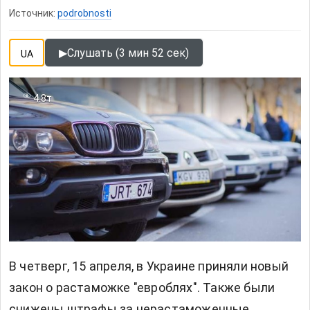
Источник:
podrobnosti
▶
Слушать (3 мин 52 сек)
UA
4.8т
В четверг, 15 апреля, в Украине приняли новый
закон о растаможке "евроблях". Также были
снижены штрафы за нерастаможенные