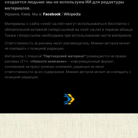
создается людьми: мы не используем ИИ для редактуры
материалов.
Украина. Киев. Мы в:
Facebook
|
Wikipedia
Материалы с сайта «vesti-ua.net» могут использоваться бесплатно с
обязательной активной гиперссылкой на vesti-ua.net в первом абзаце.
Также гиперссылка необходима при использовании части материала.
Ответственность за рекламу несет рекламодатель. Мнение авторов может
не совпадать с позицией редакции.
Материалы с плашкой
"Партнерский материал"
размещаются на правах
рекламы (21+).
«Новости компании»
– информационный формат,
основанный на пресс-релизах компаний; редакция не несет
ответственности за их содержание. Мнение авторов может не совпадать с
позицией редакции.