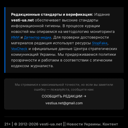
Редакционные стандарты и верификация:
Издание
vesti-ua.net
обеспечивает высокие стандарты
информационной гигиены. В процессе курации
новостей мы опираемся на методологию мониторинга
и
. Для проверки достоверности
ИМИ
Детектор медиа
материалов редакция использует ресурсы
,
StopFake
и официальные данные Центра стратегических
VoxCheck
коммуникаций Украины. Мы придерживаемся политики
прозрачности и работаем в соответствии с этическим
кодексом журналиста.
Мы стремимся к максимальной точности, но если вы заметили
ошибку — пожалуйста, сообщите нам:
СООБЩИТЬ РЕДАКЦИИ →
vestiua.net@gmail.com
21+ | © 2012-2026 vesti-ua.net || Новости Украины. Контент