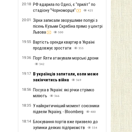
20:18
РФ вдарила по Одесі, є "приліт" по
стадіону "Чорноморця"
425
20:01
Зірки записали зворушливе попурі з
пісень Кузьми Скрябіна прямо у центрі
Львова
500
19:55
Вартість оренди квартир в Україні
продовжує зростати
355
19:36
Порт Ялти атакували морські дрони
342
19:17
В українців запитали, коли може
закінчитись війна
369
18:56
Посуха в Україні: які річки стрімко
міліють
366
18:35
У найкритичніший момент союзники
підвели Україну, - Bloomberg
480
18:14
Блокування портів вже призвело до
зупинки деяких підприємств
334