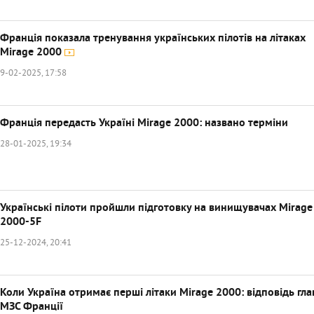
Франція показала тренування українських пілотів на літаках
Mirage 2000
9-02-2025, 17:58
Франція передасть Україні Mirage 2000: названо терміни
28-01-2025, 19:34
Українські пілоти пройшли підготовку на винищувачах Mirage
2000-5F
25-12-2024, 20:41
Коли Україна отримає перші літаки Mirage 2000: відповідь гла
МЗС Франції