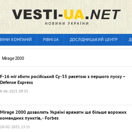
ВИНИ КОМПАНІЙ
РІВНІ.UA
ДОСЛІДНИЦЬКИЙ ЦЕНТР
Д
»
Mirage 2000
F-16 міг збити російський Су-35 ракетою з першого пуску –
Defense Express
8-06-2025, 09:33
Mirage 2000 дозволять Україні вражати ще більше ворожих
командних пунктів, - Forbes
10-02-2025, 13:51