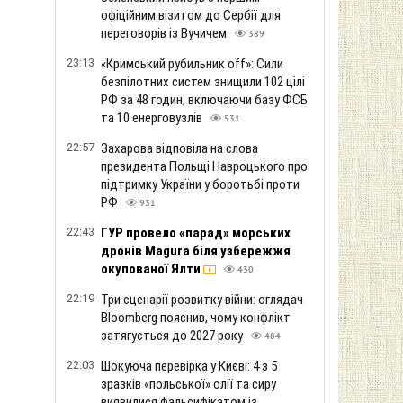
офіційним візитом до Сербії для
переговорів із Вучичем
389
23:13
«Кримський рубильник off»: Сили
безпілотних систем знищили 102 цілі
РФ за 48 годин, включаючи базу ФСБ
та 10 енерговузлів
531
22:57
Захарова відповіла на слова
президента Польщі Навроцького про
підтримку України у боротьбі проти
РФ
931
22:43
ГУР провело «парад» морських
дронів Magura біля узбережжя
окупованої Ялти
430
22:19
Три сценарії розвитку війни: оглядач
Bloomberg пояснив, чому конфлікт
затягується до 2027 року
484
22:03
Шокуюча перевірка у Києві: 4 з 5
зразків «польської» олії та сиру
виявилися фальсифікатом із