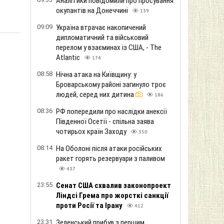
Аналітики повідомили про просування
окупантів на Донеччині
139
09:09
Україна втрачає накопичений
дипломатичний та військовий
перелом у взаєминах із США, - The
Atlantic
174
08:58
Нічна атака на Київщину: у
Броварському районі загинуло троє
людей, серед них дитина
186
08:36
РФ попередили про наслідки анексії
Південної Осетії - спільна заява
чотирьох країн Заходу
350
08:14
На Оболоні після атаки російських
ракет горять резервуари з паливом
437
23:55
Сенат США схвалив законопроект
Ліндсі Грема про жорсткі санкції
проти Росії та Ірану
412
23:31
Зеленський прибув з першим