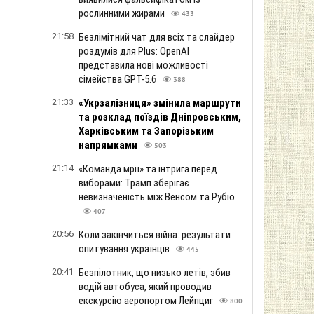
рослинними жирами
433
21:58
Безлімітний чат для всіх та слайдер
роздумів для Plus: OpenAI
представила нові можливості
сімейства GPT-5.6
388
21:33
«Укрзалізниця» змінила маршрути
та розклад поїздів Дніпровським,
Харківським та Запорізьким
напрямками
503
21:14
«Команда мрії» та інтрига перед
виборами: Трамп зберігає
невизначеність між Венсом та Рубіо
407
20:56
Коли закінчиться війна: результати
опитування українців
445
20:41
Безпілотник, що низько летів, збив
водій автобуса, який проводив
екскурсію аеропортом Лейпциг
800