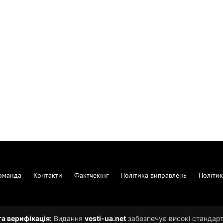
оманда
Контакти
Фактчекінг
Політика виправлень
Політик
та верифікація:
Видання
vesti-ua.net
забезпечує високі стандарти