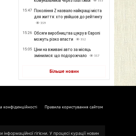
комунальників через платіжки
353
15:47
Покоління Z назвало найкращі міста
для життя: хто увійшов до рейтингу
359
15:26
Обсяги виробництва цукру в Європі
можуть різко впасти
352
15:05
Ціни на вживані авто за місяць
змінилися: що подорожчало
357
Більше новин
а конфіденційності
Правила користування сайтом
 інформаційної гігієни. У процесі курації новин