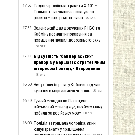
17:53
Падіння російської ракети Х-101 у
Польщі: опитування зафіксувало
розкол у настроях поляків
356
17:32
Зеленський дав доручення РНБО та
Кабміну посилити покарання за
порушення правил дорожнього руху
377
17:11
Відсутність "бандерівських"
прапорів у Варшаві є стратегічним
інтересом Польщі, - Навроцький
342
16:50
Вибух біля берега: у Коблеве під час
купання в морі загинув чоловік
333
16:29
Гучний скандал на Львівщині:
військовий стверджує, що його маму
побили за російську мову
1.9т
16:08
Поліція затримала чоловіка, який
кинув гранату у приміщення