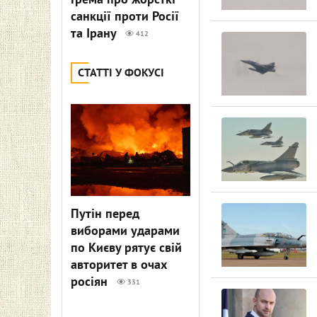
Грема про жорсткі
санкції проти Росії
та Ірану
412
СТАТТІ У ФОКУСІ
Путін перед
виборами ударами
по Києву рятує свій
авторитет в очах
росіян
331