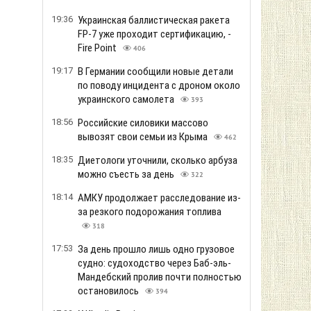
19:36
Украинская баллистическая ракета
FP-7 уже проходит сертификацию, -
Fire Point
406
19:17
В Германии сообщили новые детали
по поводу инцидента с дроном около
украинского самолета
393
18:56
Российские силовики массово
вывозят свои семьи из Крыма
462
18:35
Диетологи уточнили, сколько арбуза
можно съесть за день
322
18:14
АМКУ продолжает расследование из-
за резкого подорожания топлива
318
17:53
За день прошло лишь одно грузовое
судно: судоходство через Баб-эль-
Мандебский пролив почти полностью
остановилось
394