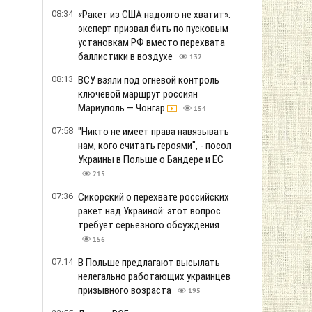
08:34
«Ракет из США надолго не хватит»:
эксперт призвал бить по пусковым
установкам РФ вместо перехвата
баллистики в воздухе
132
08:13
ВСУ взяли под огневой контроль
ключевой маршрут россиян
Мариуполь — Чонгар
154
07:58
"Никто не имеет права навязывать
нам, кого считать героями", - посол
Украины в Польше о Бандере и ЕС
215
07:36
Сикорский о перехвате российских
ракет над Украиной: этот вопрос
требует серьезного обсуждения
156
07:14
В Польше предлагают высылать
нелегально работающих украинцев
призывного возраста
195