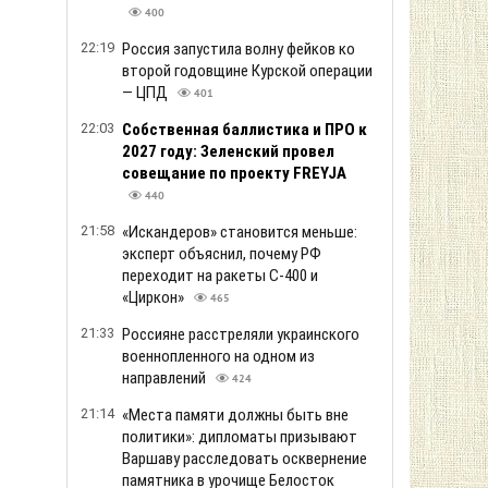
400
22:19
Россия запустила волну фейков ко
второй годовщине Курской операции
— ЦПД
401
22:03
Собственная баллистика и ПРО к
2027 году: Зеленский провел
совещание по проекту FREYJA
440
21:58
«Искандеров» становится меньше:
эксперт объяснил, почему РФ
переходит на ракеты С-400 и
«Циркон»
465
21:33
Россияне расстреляли украинского
военнопленного на одном из
направлений
424
21:14
«Места памяти должны быть вне
политики»: дипломаты призывают
Варшаву расследовать осквернение
памятника в урочище Белосток