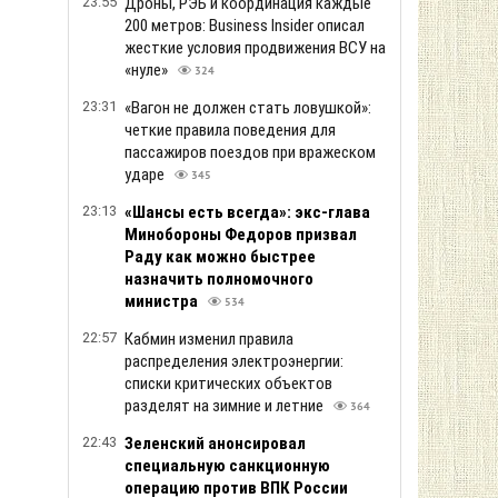
23:55
Дроны, РЭБ и координация каждые
200 метров: Business Insider описал
жесткие условия продвижения ВСУ на
«нуле»
324
23:31
«Вагон не должен стать ловушкой»:
четкие правила поведения для
пассажиров поездов при вражеском
ударе
345
23:13
«Шансы есть всегда»: экс-глава
Минобороны Федоров призвал
Раду как можно быстрее
назначить полномочного
министра
534
22:57
Кабмин изменил правила
распределения электроэнергии:
списки критических объектов
разделят на зимние и летние
364
22:43
Зеленский анонсировал
специальную санкционную
операцию против ВПК России