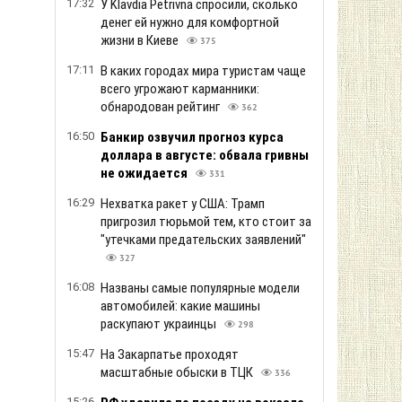
17:32
У Klavdia Petrivna спросили, сколько
денег ей нужно для комфортной
жизни в Киеве
375
17:11
В каких городах мира туристам чаще
всего угрожают карманники:
обнародован рейтинг
362
16:50
Банкир озвучил прогноз курса
доллара в августе: обвала гривны
не ожидается
331
16:29
Нехватка ракет у США: Трамп
пригрозил тюрьмой тем, кто стоит за
"утечками предательских заявлений"
327
16:08
Названы самые популярные модели
автомобилей: какие машины
раскупают украинцы
298
15:47
На Закарпатье проходят
масштабные обыски в ТЦК
336
15:26