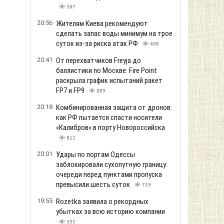
387
20:56
Жителям Киева рекомендуют
сделать запас воды минимум на трое
суток из-за риска атак РФ
408
20:41
От перехватчиков Freyja до
баллистики по Москве: Fire Point
раскрыла график испытаний ракет
FP7 и FP9
889
20:18
Комбинированная защита от дронов:
как РФ пытается спасти носители
«Калибров» в порту Новороссийска
812
20:01
Удары по портам Одессы
заблокировали сухопутную границу:
очереди перед пунктами пропуска
превысили шесть суток
719
19:55
Rozetka заявила о рекордных
убытках за всю историю компании
335