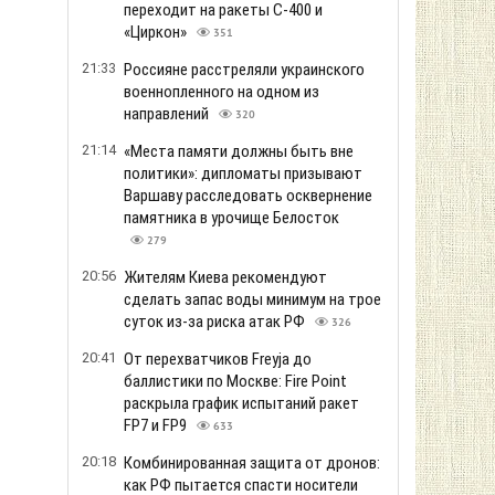
переходит на ракеты С-400 и
«Циркон»
351
21:33
Россияне расстреляли украинского
военнопленного на одном из
направлений
320
21:14
«Места памяти должны быть вне
политики»: дипломаты призывают
Варшаву расследовать осквернение
памятника в урочище Белосток
279
20:56
Жителям Киева рекомендуют
сделать запас воды минимум на трое
суток из-за риска атак РФ
326
20:41
От перехватчиков Freyja до
баллистики по Москве: Fire Point
раскрыла график испытаний ракет
FP7 и FP9
633
20:18
Комбинированная защита от дронов:
как РФ пытается спасти носители