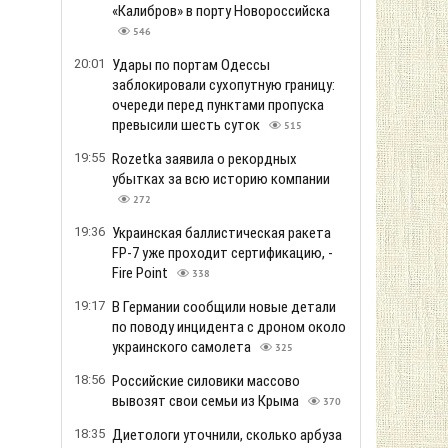
«Калибров» в порту Новороссийска
546
20:01
Удары по портам Одессы
заблокировали сухопутную границу:
очереди перед пунктами пропуска
превысили шесть суток
515
19:55
Rozetka заявила о рекордных
убытках за всю историю компании
272
19:36
Украинская баллистическая ракета
FP-7 уже проходит сертификацию, -
Fire Point
338
19:17
В Германии сообщили новые детали
по поводу инцидента с дроном около
украинского самолета
325
18:56
Российские силовики массово
вывозят свои семьи из Крыма
370
18:35
Диетологи уточнили, сколько арбуза