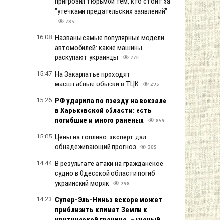
пригрозил тюрьмой тем, кто стоит за
"утечками предательских заявлений"
283
16:08
Названы самые популярные модели
автомобилей: какие машины
раскупают украинцы
270
15:47
На Закарпатье проходят
масштабные обыски в ТЦК
295
15:26
РФ ударила по поезду на вокзале
в Харьковской области: есть
погибшие и много раненых
859
15:05
Цены на топливо: эксперт дал
обнадеживающий прогноз
305
14:44
В результате атаки на гражданское
судно в Одесской области погиб
украинский моряк
298
14:23
Супер-Эль-Ниньо вскоре может
приблизить климат Земли к
критической границе, – ученый