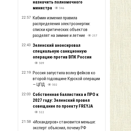
назначить полномочного
министра
346
22:57
Кабмин изменил правила
распределения электроэнергии:
списки критических объектов
разделят на зимние и летние
257
22:43
Зеленский анонсировал
специальную санкционную
операцию против ВПК России
309
22:19
Россия запустила волну фейков ко
второй годовщине Курской операции
— ЦПД
302
22:03
Собственная баллистика и ПРО к
2027 году: Зеленский провел
совещание по проекту FREYJA
322
21:58
«Искандеров» становится меньше:
эксперт объяснил, почему РФ