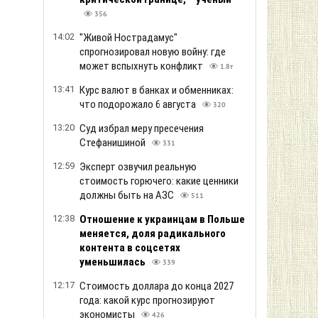
356
14:02
"Живой Нострадамус"
спрогнозировал новую войну: где
может вспыхнуть конфликт
1.8т
13:41
Курс валют в банках и обменниках:
что подорожало 6 августа
320
13:20
Суд избрал меру пресечения
Стефанишиной
331
12:59
Эксперт озвучил реальную
стоимость горючего: какие ценники
должны быть на АЗС
511
12:38
Отношение к украинцам в Польше
меняется, доля радикального
контента в соцсетях
уменьшилась
339
12:17
Стоимость доллара до конца 2027
года: какой курс прогнозируют
экономисты
426