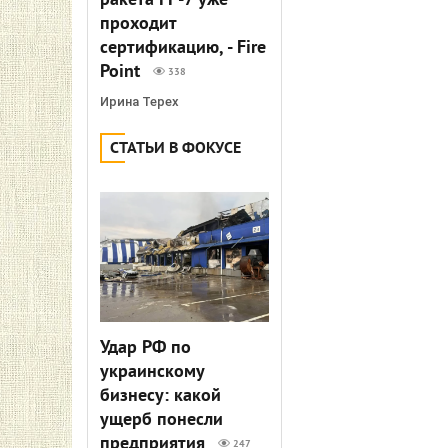
ракета FP-7 уже
проходит
сертификацию, - Fire
Point
338
Ирина Терех
СТАТЬИ В ФОКУСЕ
Удар РФ по
украинскому
бизнесу: какой
ущерб понесли
предприятия
247