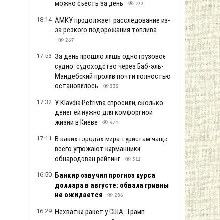
можно съесть за день
272
18:14
АМКУ продолжает расследование из-
за резкого подорожания топлива
267
17:53
За день прошло лишь одно грузовое
судно: судоходство через Баб-эль-
Мандебский пролив почти полностью
остановилось
335
17:32
У Klavdia Petrivna спросили, сколько
денег ей нужно для комфортной
жизни в Киеве
324
17:11
В каких городах мира туристам чаще
всего угрожают карманники:
обнародован рейтинг
311
16:50
Банкир озвучил прогноз курса
доллара в августе: обвала гривны
не ожидается
286
16:29
Нехватка ракет у США: Трамп